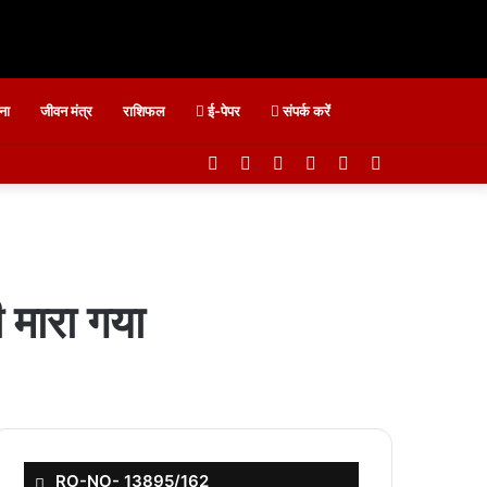
ना
जीवन मंत्र
राशिफल
ई-पेपर
संपर्क करें
Facebook
Twitter
YouTube
Instagram
Telegram
WhatsApp
 मारा गया
RO-NO- 13895/162