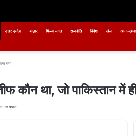
उत्तर प्रदेश
बाज़ार
फिल्म जगत
राजनीति
विदेश
खेल
खाना-ख़जा
मारा गया
ीफ कौन था, जो पाकिस्तान में ही
nute read