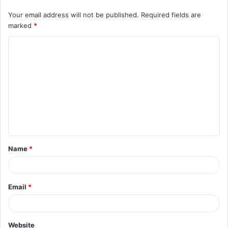
Your email address will not be published.
Required fields are
marked
*
C
o
m
m
e
n
t
Name
*
*
Email
*
Website