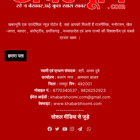
खबरभूमि एक प्रादेशिक न्यूज़ पोर्टल हैं, जहां आपको मिलती हैं राजनैतिक, मनोरंजन, खेल
-जगत, व्यापार , अंर्राष्ट्रीय, छत्तीसगढ़ , मध्याप्रदेश एवं अन्य राज्यो की विश्वशनीय एवं सबसे
प्रथम खबर ।
हमारा पता
स्वामी एवं प्रधान संपादक :
श्री. अजय दुबे
कार्यालय :
बजरंग नगर , आमपारा बाज़ार
जिला :
रायपुर
पिन :
492001
मोबाइल नं. :
8770340537 , 9826252923
ईमेल आईडी :
khabarbhoomi.com@gmail.com
वेबसाइट :
www.khabarbhoomi.com
---------------
सोशल मीडिया से जुड़े
WhatsApp
Facebook
Twitter
YouTube
Instagram
Telegram