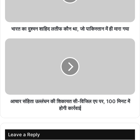
अंतरराष्ट्रीय गुणवत्ता के अनुरूप तैयार होगा बिहार का मखाना,
किसानों को मिलेगा बेहतर दाम
August 7, 2026
भारत का दुश्मन शाहिद लतीफ कौन था, जो पाकिस्तान में ही मारा गया
दानापुर मंडल में नई पहल, बॉडी कैमरे से होगी टिकट जांच में
पारदर्शिता
August 7, 2026
प्रधानमंत्री फसल बीमा योजना में खरीफ फसलों की सुरक्षा,
किसानों को मिलेगी राहत
August 7, 2026
आचार संहिता उल्लंघन की शिकायत सी-विजिल एप पर, 100 मिनट में
होगी कार्रवाई
Leave a Reply