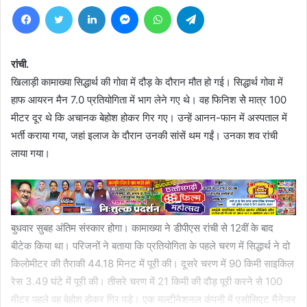
Facebook
Twitter
LinkedIn
Messenger
WhatsApp
Telegram
रांची.
खिलाड़ी कामाख्या सिद्धार्थ की गोवा में दौड़ के दौरान मौत हो गई। सिद्धार्थ गोवा में
हाफ आयरन मैन 7.0 प्रतियोगिता में भाग लेने गए थे। वह फिनिश सेे मात्र 100
मीटर दूर थे कि अचानक बेहोश होकर गिर गए। उन्हें आनन-फान में अस्पताल में
भर्ती कराया गया, जहां इलाज के दौरान उनकी सांसें थम गईं। उनका शव रांची
लाया गया।
बुधवार सुबह अंतिम संस्कार होगा। कामाख्या ने डीपीएस रांची से 12वीं के बाद
बीटेक किया था। परिजनों ने बताया कि प्रतियोगिता के पहले चरण में सिद्धार्थ ने दो
किलोमीटर की तैराकी 44.18 मिनट में पूरी की। दूसरे चरण में 90 किमी साइकिल
रेस 3.49 घंटे में पूरी की। तीसरे चरण में 21 किमी की दौड़ पूरी करने से 100
मीटर पहले वह बेहोश होकर गिर पड़े। एक मल्टीनेशनल कंपनी में एसोसिएट मैनेजर