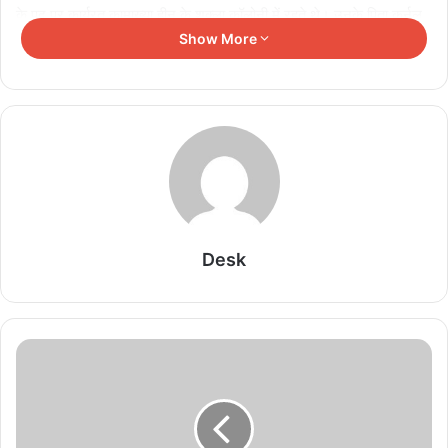
के पद पर कार्यरत कामाख्या हीनू के शुक्ला कॉलोनी में रहते थे। उनके पिता कर्नल
Show More
प्रवीण कुमार रांची में सैप-1 में समादेष्टा हैं। मां रूबी रंजन धनबाद में बीसीसीएल में
पर्सनल मैनेजर हैं।
Related Articles
पटना में ग्रीनफील्ड सैटेलाइट टाउनशिप के लिए उच्चस्तरीय
बैठक, सभी विभागों से मांगे सुझाव
August 7, 2026
Desk
15 अगस्त तक LPG ई-केवाईसी जरूरी, नहीं तो देना पड़
सकता है महंगा सिलेंडर
August 7, 2026
मुआवजा और पुनर्वास मामलों में तेजी लाने को बिहार सरकार ने
उठाया बड़ा कदम
August 7, 2026