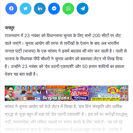
Facebook
Twitter
LinkedIn
Messenger
WhatsApp
Telegram
जयपुर
राजस्थान में 23 नवंबर को विधानसभा चुनाव के लिए सभी 200 सीटों पर वोट
डाले जाएंगे। चुनाव आयोग की तरफ से तारीखों के ऐलान के बाद अब भारतीय
जनता पार्टी (भाजपा) के एक सांसद ने इसमें बदलाव की मांग कर डाली है। पाली से
भाजपा के विधायक पीपी चौधरी ने चुनाव आयोग को बकायदा लेटर भी लिख दिया
है। उन्होंने 23 नवंबर को 'देव उठनी एकादशी' और 50 हजार शादियों का हवाला
देकर यह बात कही है।
सांसद ने चुनाव आयोग को भेजे लेटर में लिखा है, 'इस दिन संस्कृति और धार्मिक
श्रद्धा से जुड़ा बहुत ही बड़ा पर्व 'देव उठनी एकादशी' है। इस पर्व पर करोड़ों श्रद्धालु
नदी, मानसरोवर और पवित्र स्थलों पर स्नान करते के लिए जाते हैं। यह पर्व पूरे
देशभर में मनाया जाता है, लेकिन राजस्थान में इसका बहुत प्रभाव है। प्रदेश में