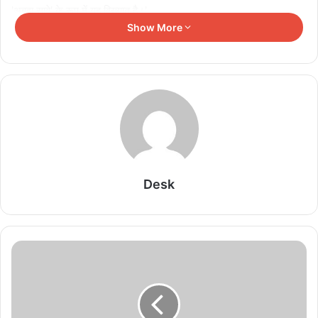
'अबूझ सावे' के रूप में यह विख्यात है।'
Show More
सांसद ने कहा कि उन्हें बड़ी संख्या में लोगों ने लेटर लिखकर ऐसी मांग की है। लोग
2 दिन पहले या बाद में चुनाव चाहते हैं। सांसद ने 50 हजार शादियां प्रस्तावित होने
की दलील देकर कहा, 'मीडिया रिपोर्ट्स के अनुसार अबूझ सावे के दिन करीब 50
हजार से अधिक शादियां होंगी। एक शादी में रिश्तेदार, हलवाई, टेंट, बैंड सहित
विभिन्न वर्ग सीधे रूप में जुड़े होते हैं। लोग एक स्थान से दूसरे स्थान पर रिश्तेदारों
के घर जाते हैं। विवाह के एक दो दिन पहले एक दूसरे के गांव घर जाते हैं। वहीं
जिनके यहां शादी है वो तैयारियों में उलझे रहेंगे। ऐसे में दोनों ही सूरत में कामकाज या
समारोह छोड़कर वोटिंग करने शायद ही जाएँ। यह समस्या लाखों लोगों के सामने
Desk
आएगी।'
Related Articles
IIT दिल्ली में PM मोदी का मजेदार अंदाज, बोले- मैं तो बाबा
बागेश्वर नहीं हूं…
August 8, 2026