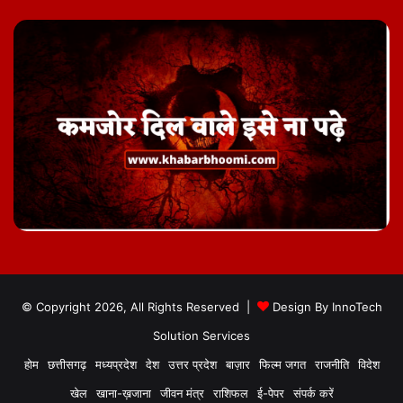
© Copyright 2026, All Rights Reserved |
Design By
InnoTech
Solution Services
होम
छत्तीसगढ़
मध्यप्रदेश
देश
उत्तर प्रदेश
बाज़ार
फिल्म जगत
राजनीति
विदेश
खेल
खाना-ख़जाना
जीवन मंत्र
राशिफल
ई-पेपर
संपर्क करें