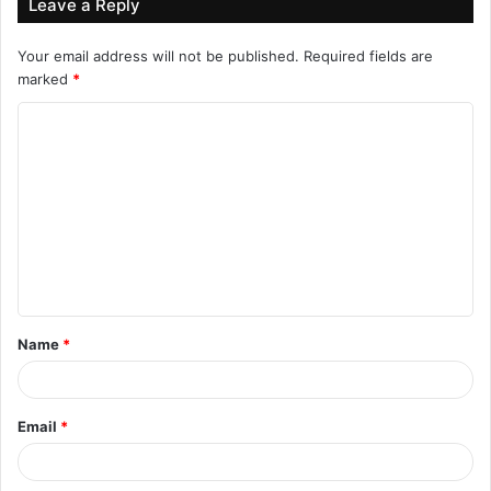
Leave a Reply
Your email address will not be published.
Required fields are
marked
*
C
o
m
m
e
n
t
Name
*
*
Email
*