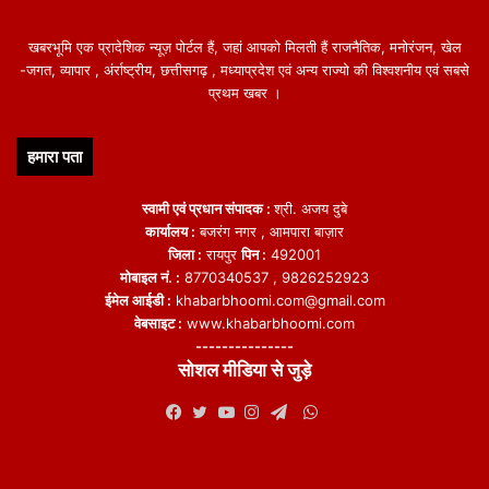
खबरभूमि एक प्रादेशिक न्यूज़ पोर्टल हैं, जहां आपको मिलती हैं राजनैतिक, मनोरंजन, खेल
-जगत, व्यापार , अंर्राष्ट्रीय, छत्तीसगढ़ , मध्याप्रदेश एवं अन्य राज्यो की विश्वशनीय एवं सबसे
प्रथम खबर ।
हमारा पता
स्वामी एवं प्रधान संपादक :
श्री. अजय दुबे
कार्यालय :
बजरंग नगर , आमपारा बाज़ार
जिला :
रायपुर
पिन :
492001
मोबाइल नं. :
8770340537 , 9826252923
ईमेल आईडी :
khabarbhoomi.com@gmail.com
वेबसाइट :
www.khabarbhoomi.com
---------------
सोशल मीडिया से जुड़े
WhatsApp
Facebook
Twitter
YouTube
Instagram
Telegram