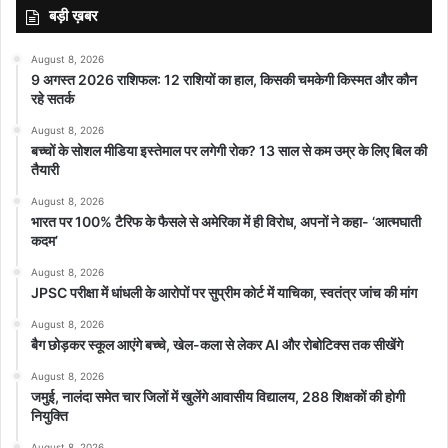
औद्योगिक विकास कर रहा है। इसके लिये यहाँ की जनता, मुख्यमंत्री शिवराज सिंह
बड़ी ख़बर
चौहान और उनकी पूरी टीम बधाई की पात्र है।
August 8, 2026
9 अगस्त 2026 राशिफल: 12 राशियों का हाल, किसकी चमकेगी किस्मत और कौन
प्रधानमंत्री मोदी ने कहा कि जी-20 की सफलता से आज पूरे विश्व में भारत का
रहे सतर्क
मस्तक ऊँचा हुआ है। गाँव-गाँव के बच्चे की जुबान पर जी-20 का नाम है। जी-20
August 8, 2026
की सफलता का श्रेय मोदी को नहीं बल्कि देश की 140 करोड़ जनता को जाता है।
बच्चों के सोशल मीडिया इस्तेमाल पर लगेगी रोक? 13 साल से कम उम्र के लिए बिल की
यह भारत की सामूहिक शक्ति का परिणाम है। विदेशी मेहमानों ने कहा कि उन्होंने ऐसा
तैयारी
आयोजन कभी नहीं देखा। हमने उनका स्वागत दिल खोलकर किया। वे हमारी
August 8, 2026
विविधता और समृद्ध विरासत को देखकर प्रभावित हुए। जी-20 की बैठकों का
भारत पर 100% टैरिफ के फैसले से अमेरिका में ही विरोध, अपनों ने कहा- ‘आत्मघाती
कदम’
सफल आयोजन भोपाल, इंदौर और खजुराहो में भी किया गया। जी-20 के सफल
आयोजन में मध्यप्रदेश की महत्वपूर्ण भूमिका रही है और इसके लिये मैं शिवराज की
August 8, 2026
JPSC परीक्षा में धांधली के आरोपों पर सुप्रीम कोर्ट में याचिका, स्वतंत्र जांच की मांग
टीम-मध्यप्रदेश की प्रशंसा करता हूँ।
August 8, 2026
बैग छोड़कर स्कूल आएंगे बच्चे, खेल-कला से लेकर AI और रोबोटिक्स तक सीखेंगे
प्रधानमंत्री मोदी ने कहा कि आजादी के अमृत काल में हर भारतवासी ने देश के
विकास का संकल्प लिया है, परंतु इसकी सिद्धि के लिये भारत का आत्म-निर्भर होना
August 8, 2026
जमुई, नालंदा समेत चार जिलों में खुलेंगे आवासीय विद्यालय, 288 शिक्षकों की होगी
जरूरी है। आज बीना में पेट्रो-केमिकल इकाई का शिलान्यास इस क्षेत्र में भारत को
नियुक्ति
आत्म-निर्भर बनाने में सहायक होगा। अभी भारत को डीजल, पेट्रोल और अन्य
August 8, 2026