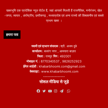
खबरभूमि एक प्रादेशिक न्यूज़ पोर्टल हैं, जहां आपको मिलती हैं राजनैतिक, मनोरंजन, खेल
-जगत, व्यापार , अंर्राष्ट्रीय, छत्तीसगढ़ , मध्याप्रदेश एवं अन्य राज्यो की विश्वशनीय एवं सबसे
प्रथम खबर ।
हमारा पता
स्वामी एवं प्रधान संपादक :
श्री. अजय दुबे
कार्यालय :
बजरंग नगर , आमपारा बाज़ार
जिला :
रायपुर
पिन :
492001
मोबाइल नं. :
8770340537 , 9826252923
ईमेल आईडी :
khabarbhoomi.com@gmail.com
वेबसाइट :
www.khabarbhoomi.com
---------------
सोशल मीडिया से जुड़े
WhatsApp
Facebook
Twitter
YouTube
Instagram
Telegram