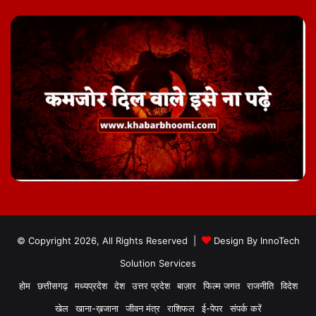
© Copyright 2026, All Rights Reserved |
Design By
InnoTech
Solution Services
होम
छत्तीसगढ़
मध्यप्रदेश
देश
उत्तर प्रदेश
बाज़ार
फिल्म जगत
राजनीति
विदेश
खेल
खाना-ख़जाना
जीवन मंत्र
राशिफल
ई-पेपर
संपर्क करें