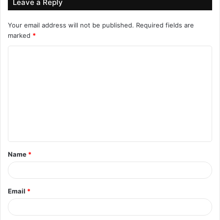
Leave a Reply
Your email address will not be published.
Required fields are
marked
*
C
o
m
m
e
n
t
Name
*
*
Email
*