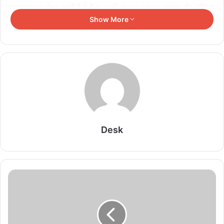
इंस्टाग्राम पर पोस्ट करती हैं तो फैंस उनकी हर एक लुक पर लाइक्स और कॉमेंट्स
Show More
करते नहीं थकते हैं।
इन तस्वीरों में नोरा फतेही का खूबसूरत और कातिलाना अंदाज देखकर फैंस मदहोश
हो गए हैं। नोरा फतेही ने इन तस्वीरों को क्लिक करवाते हुए एक से बढ़कर एक
कातिलाना पोज दिए हैं। बता दें कि नोरा फतेही सोशल मीडिया पर काफी एक्टिव
रहती हैं। साथ ही लाइफ से जुड़ी हर एक अपडेट्स फैंस के बीच शेयर करती हैं।
एक्ट्रेस की इन तस्वीरों में आप देख सकते हैं कि नोरा ने एक बार फिर अपने लुक से
लाइमलाइट लूट ली है।
Desk
Related Articles
राजपाल यादव पर बढ़ी मुसीबत, 16 करोड़ के कर्ज में संपत्ति
नीलामी नोटिस
August 6, 2026
गजनी फेम प्रदीप रावत का निधन, बेटे ने बताया आखिरी पलों