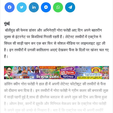
Facebook
Twitter
LinkedIn
Messenger
WhatsApp
Telegram
मुंबई
बॉलीवुड की फेमस डांसर और अभिनेत्री नोरा फतेही आए दिन अपने बहतरीन
लुक्स से इंटरनेट पर बिजलियां गिराती रहती हैं। लेटेस्ट तस्वीरों में एक्ट्रेस ने
सिंपल सी साड़ी पहन कर एक बार फिर से सोशल मीडिया पर लाइमलाइट लूट ली
है। इन तस्वीरों में उनकी कातिलाना अदाएं देखकर फैंस के दिलों पर खंजर चल गए
हैं।
डांसिंग क्वीन नोरा फतेही ने हाल ही में अपनी लेटेस्ट फोटोशूट की तस्वीरों से फैंस
को दीवाना बना दिया है। इन तस्वीरों में नोरा फतेही ने ग्रीन कलर की बनारसी लुक
में साड़ी पहनी हुई है,साथ ही डीपनेक ब्लाउज से अपने लुक को टिम अप किया हुआ
है। ओपन हेयर, कानों में झुमकें और मिनिमल मेकअप कर के एक्ट्रेस नोरा फतेही
ने अपने लुक को अच्छे से निखारा है। बता दें कि एक्ट्रेस जब भी अपनी तस्वीरें