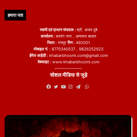
हमारा पता
स्वामी एवं प्रधान संपादक :
श्री. अजय दुबे
कार्यालय :
बजरंग नगर , आमपारा बाज़ार
जिला :
रायपुर
पिन :
492001
मोबाइल नं. :
8770340537 , 9826252923
ईमेल आईडी :
khabarbhoomi.com@gmail.com
वेबसाइट :
www.khabarbhoomi.com
---------------
सोशल मीडिया से जुड़े
WhatsApp
Facebook
Twitter
YouTube
Instagram
Telegram