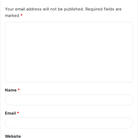
Your email address will not be published.
Required fields are
marked
*
C
o
m
m
e
n
t
Name
*
*
Email
*
Website