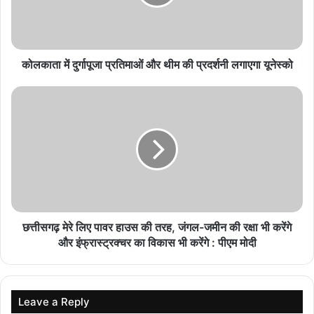
का दर्द
August 6, 2026
मिनी माथुर बनीं ‘द अलायंस’ की पहली विनर, जीती ट्रॉफी और
कोलकाता में दुर्गापूजा प्रतिमाओं और थीम की प्रदर्शनी लगाएगा यूनेस्को
50 लाख रुपये
August 6, 2026
सलमान खान और अलवीरा को कोर्ट का नोटिस, बीइंग ह्यूमन
जूलरी केस में घिरे
August 6, 2026
इमरान हाशमी की आवारापन 2 का धमाकेदार ट्रेलर रिलीज,
लौटे शिवम पंडित
August 6, 2026
छत्तीसगढ़ मेरे लिए पावर हाउस की तरह, जंगल-जमीन की रक्षा भी करेंगे
और इंफ्रास्ट्रक्चर का विकास भी करेंगे : पीएम मोदी
28 साल की अलाया एफ का बोल्ड बीच लुक वायरल, स्टाइल
और स्वैग ने जीता फैंस का दिल
August 6, 2026
Leave a Reply