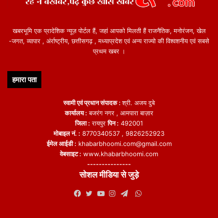
खबरभूमि एक प्रादेशिक न्यूज़ पोर्टल हैं, जहां आपको मिलती हैं राजनैतिक, मनोरंजन, खेल
-जगत, व्यापार , अंर्राष्ट्रीय, छत्तीसगढ़ , मध्याप्रदेश एवं अन्य राज्यो की विश्वशनीय एवं सबसे
प्रथम खबर ।
हमारा पता
स्वामी एवं प्रधान संपादक :
श्री. अजय दुबे
कार्यालय :
बजरंग नगर , आमपारा बाज़ार
जिला :
रायपुर
पिन :
492001
मोबाइल नं. :
8770340537 , 9826252923
ईमेल आईडी :
khabarbhoomi.com@gmail.com
वेबसाइट :
www.khabarbhoomi.com
---------------
सोशल मीडिया से जुड़े
WhatsApp
Facebook
Twitter
YouTube
Instagram
Telegram