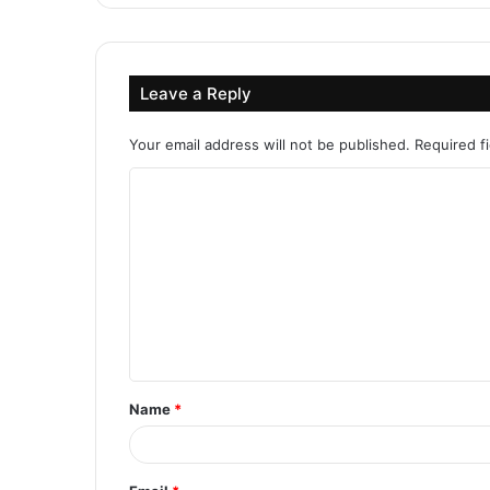
Leave a Reply
Your email address will not be published.
Required f
C
o
m
m
e
n
t
Name
*
*