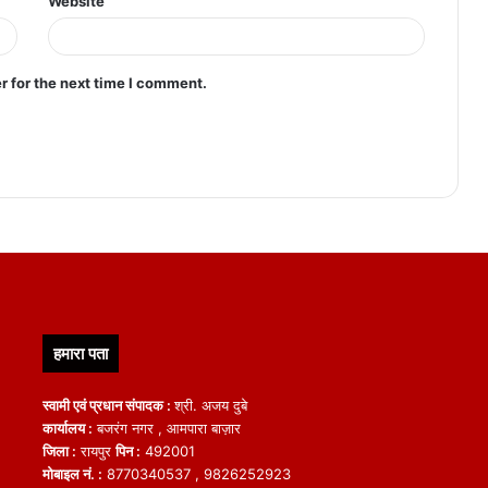
Website
r for the next time I comment.
हमारा पता
स्वामी एवं प्रधान संपादक :
श्री. अजय दुबे
कार्यालय :
बजरंग नगर , आमपारा बाज़ार
जिला :
रायपुर
पिन :
492001
मोबाइल नं. :
8770340537 , 9826252923