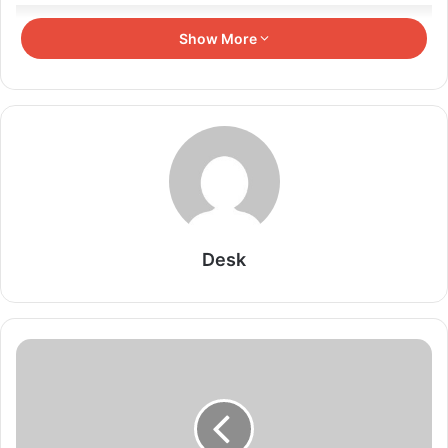
Related Articles
Show More
तीन वर्षीय रोलिंग बजट पर होगा फोकस
August 6, 2026
सेमीफाइनल में झारखंड को 2-0 से हराकर फाइनल में बनाई
जगह
August 6, 2026
Desk
11वीं एवं 12वीं के विद्यार्थियों में कानूनी जागरूकता, राष्ट्रीय
सुरक्षा एवं सामाजिक उत्तरदायित्व विकसित करने हेतु प्रत्येक
शनिवार आयोजित होगा सामुदायिक पुलिसिंग कार्यक्रम
August 6, 2026
विगत 10 दिनों में प्रदेश में 2 करोड़ 40 लाख रुपये से अधिक
के मादक पदार्थ एवं अन्य संपत्ति जब्त
August 6, 2026