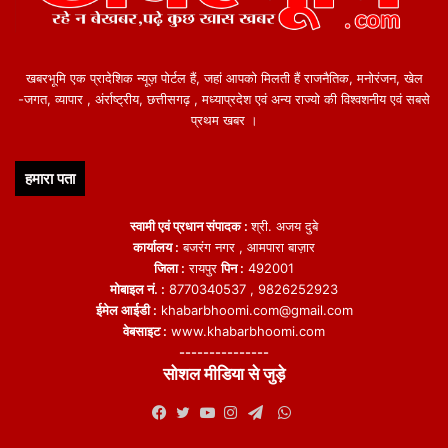
खबरभूमि एक प्रादेशिक न्यूज़ पोर्टल हैं, जहां आपको मिलती हैं राजनैतिक, मनोरंजन, खेल
-जगत, व्यापार , अंर्राष्ट्रीय, छत्तीसगढ़ , मध्याप्रदेश एवं अन्य राज्यो की विश्वशनीय एवं सबसे
प्रथम खबर ।
हमारा पता
स्वामी एवं प्रधान संपादक :
श्री. अजय दुबे
कार्यालय :
बजरंग नगर , आमपारा बाज़ार
जिला :
रायपुर
पिन :
492001
मोबाइल नं. :
8770340537 , 9826252923
ईमेल आईडी :
khabarbhoomi.com@gmail.com
वेबसाइट :
www.khabarbhoomi.com
---------------
सोशल मीडिया से जुड़े
WhatsApp
Facebook
Twitter
YouTube
Instagram
Telegram