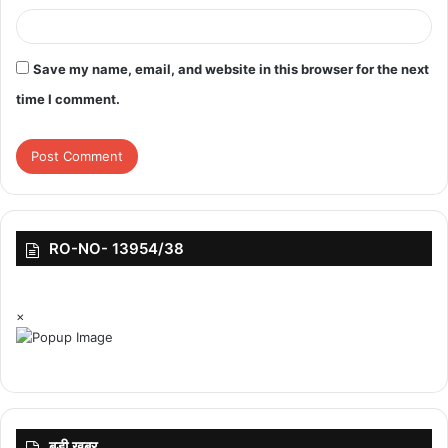
सहकारिता, लोक प्रबंधन मंत्री और सागर जिले के प्रभारी मंत्री डॉ. अरविंद सिंह
भदौरिया, सांसद राजबहादुर सिंह, विधायक महेश राय, गौरव सिरोठिया सहित अनेक
जन-प्रतिनिधियों के साथ वरिष्ठ अधिकारी भी मौजूद थे।
Save my name, email, and website in this browser for the next
time I comment.
RO-NO- 13954/38
featured
×
बड़ी ख़बर