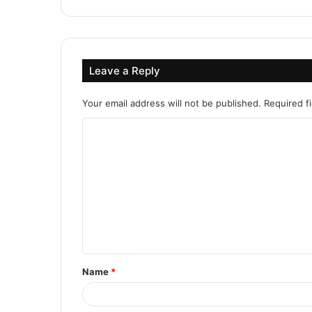
Leave a Reply
Your email address will not be published.
Required f
C
o
m
m
e
n
t
Name
*
*