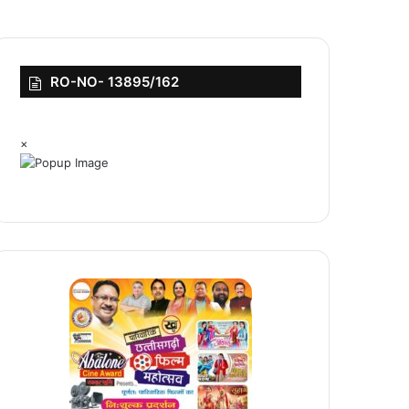
RO-NO- 13895/162
×