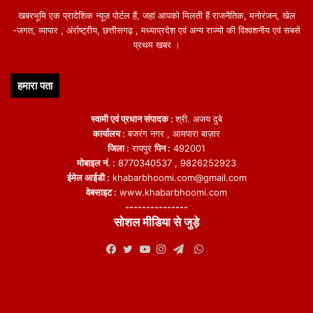
खबरभूमि एक प्रादेशिक न्यूज़ पोर्टल हैं, जहां आपको मिलती हैं राजनैतिक, मनोरंजन, खेल
-जगत, व्यापार , अंर्राष्ट्रीय, छत्तीसगढ़ , मध्याप्रदेश एवं अन्य राज्यो की विश्वशनीय एवं सबसे
प्रथम खबर ।
हमारा पता
स्वामी एवं प्रधान संपादक :
श्री. अजय दुबे
कार्यालय :
बजरंग नगर , आमपारा बाज़ार
जिला :
रायपुर
पिन :
492001
मोबाइल नं. :
8770340537 , 9826252923
ईमेल आईडी :
khabarbhoomi.com@gmail.com
वेबसाइट :
www.khabarbhoomi.com
---------------
सोशल मीडिया से जुड़े
WhatsApp
Facebook
Twitter
YouTube
Instagram
Telegram