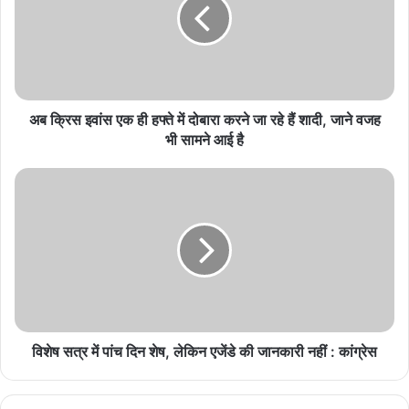
ब्रजेश पाठक का तीखा हमला
August 9, 2026
स्कूली बच्चों की सुरक्षा पर योगी सरकार सख्त, 12 साल तक के
बच्चों संग अटेंडेंट अनिवार्य
अब क्रिस इवांस एक ही हफ्ते में दोबारा करने जा रहे हैं शादी, जाने वजह
August 9, 2026
भी सामने आई है
काकोरी के नायक ठाकुर रोशन सिंह के सम्मान में SRN
अस्पताल के नामकरण की मांग
August 9, 2026
गंगा के रौद्र रूप से काशी बेहाल, घाट डूबे, श्रद्धालुओं की बढ़ी
मुश्किलें
August 9, 2026
विशेष सत्र में पांच दिन शेष, लेकिन एजेंडे की जानकारी नहीं : कांग्रेस
योजना के लिए वित्तीय वर्ष 2023-24 में 100 करोड़ रुपये की व्यवस्था की गई है।
इस योजना में सांसद व विधायक निधि व अन्य संस्थाओं से सहयोग प्राप्त कर