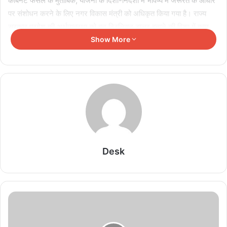
कैबिनेट फैसले के मुताबिक, योजना के दिशा-निर्देशों में भविष्य में जरूरत के आधार
पर संशोधन करने के लिए नगर विकास मंत्री को अधिकृत किया गया है। राज्य
सरकार प्रदेश की अर्थव्यवस्था को वन ट्रिलियन डालर बनाने की दिशा में काम
कर रही है। यह योजना इसमें मददगार साबित होगी। आकांक्षी नगर योजना का
Show More
मुख्य उद्देश्य वर्तमान में चल रही सरकारी योजनाओं को सुनियोजित शहरी विकास के
लिए अच्छे ढंग से लागू करते हुए त्वरित प्रगति व सतत विकास कराना है।
Related Articles
पाकिस्तानी जाली नोटों का नेटवर्क बेनकाब, लखनऊ में दो
तस्कर गिरफ्तार
August 9, 2026
Desk
अग्नि-5 मिसाइल की थीम पर सजी कांवड़, आस्था के साथ
दिखा देशभक्ति का जुनून
August 9, 2026
‘राहुल गांधी की यूपी में दाल नहीं गलेगी’, छात्र संवाद को लेकर