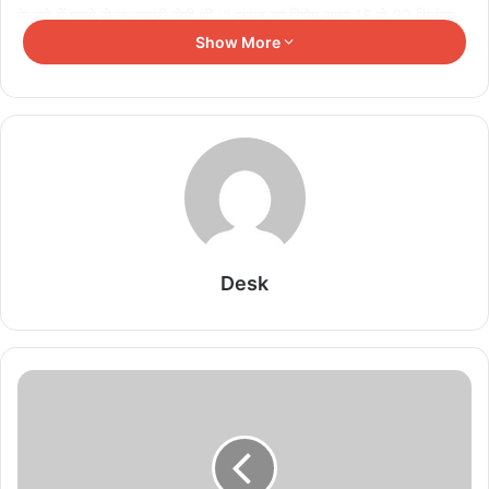
के बारे में पहले से जानकारी होती थी।'' संसद का विशेष सत्र 18 से 22 सितंबर
Show More
तक आयोजित किया जाएगा।
रमेश ने कहा, ''26 नवंबर, 2019 को संविधान की 70वीं वर्षगांठ के उपलक्ष्य में
केंद्रीय कक्ष में विशेष बैठक हुई। 30 जून, 2017 को जीएसटी लागू करने के लिए
आधी रात को केंद्रीय कक्ष में संयुक्त विशेष सत्र हुआ। 26 और 27 नवंबर,
2015 को संविधान दिवस मनाने के लिए विशेष बैठक आयोजित हुई।''
Related Articles
Desk
परिसीमन पर बुलाई बैठक में नहीं पहुंचे 37 सांसद, विजय
थलपति की पार्टी को लगा बड़ा झटका
August 8, 2026
PM Modi & Saayoni Ghosh Photo: सायोनी घोष
ने पीएम मोदी संग तस्वीर शेयर कर लिखा- ‘शेर की दहाड़…’,
वायरल हुआ पोस्ट