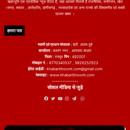
खबरभूमि एक प्रादेशिक न्यूज़ पोर्टल हैं, जहां आपको मिलती हैं राजनैतिक, मनोरंजन, खेल
-जगत, व्यापार , अंर्राष्ट्रीय, छत्तीसगढ़ , मध्याप्रदेश एवं अन्य राज्यो की विश्वशनीय एवं सबसे
प्रथम खबर ।
हमारा पता
स्वामी एवं प्रधान संपादक :
श्री. अजय दुबे
कार्यालय :
बजरंग नगर , आमपारा बाज़ार
जिला :
रायपुर
पिन :
492001
मोबाइल नं. :
8770340537 , 9826252923
ईमेल आईडी :
khabarbhoomi.com@gmail.com
वेबसाइट :
www.khabarbhoomi.com
---------------
सोशल मीडिया से जुड़े
WhatsApp
Facebook
Twitter
YouTube
Instagram
Telegram