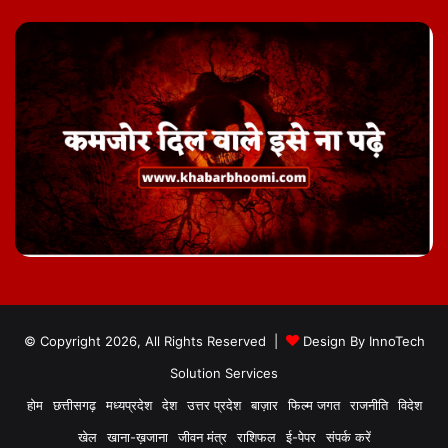
© Copyright 2026, All Rights Reserved |
Design By
InnoTech
Solution Services
होम
छत्तीसगढ़
मध्यप्रदेश
देश
उत्तर प्रदेश
बाज़ार
फिल्म जगत
राजनीति
विदेश
खेल
खाना-ख़जाना
जीवन मंत्र
राशिफल
ई-पेपर
संपर्क करें