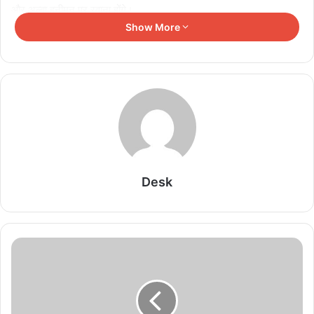
और अल्बा हनीमून पर रवाना होंगे।
Show More
Related Articles
मृणाल ठाकुर और यशस्वी जायसवाल के रिश्ते की चर्चा तेज,
एक्ट्रेस ने अब कही ये बात
August 9, 2026
असम बाढ़ पीड़ितों की मदद को समय रैना ने दिए 10 लाख,
सीएम ने की तारीफ
Desk
August 8, 2026
लोकेश कनगराज की ‘DC’ में एक्शन, रोमांस और बदले का खूनी
खेल देखने को मिलेगा
August 8, 2026
‘रामायणम्’ की भारत से पहले विदेशों में होगी रिलीज, जानें नमित
मल्होत्रा ने क्यों लिया फैसला