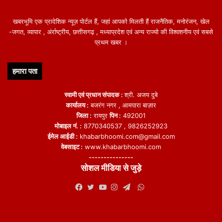
खबरभूमि एक प्रादेशिक न्यूज़ पोर्टल हैं, जहां आपको मिलती हैं राजनैतिक, मनोरंजन, खेल
-जगत, व्यापार , अंर्राष्ट्रीय, छत्तीसगढ़ , मध्याप्रदेश एवं अन्य राज्यो की विश्वशनीय एवं सबसे
प्रथम खबर ।
हमारा पता
स्वामी एवं प्रधान संपादक :
श्री. अजय दुबे
कार्यालय :
बजरंग नगर , आमपारा बाज़ार
जिला :
रायपुर
पिन :
492001
मोबाइल नं. :
8770340537 , 9826252923
ईमेल आईडी :
khabarbhoomi.com@gmail.com
वेबसाइट :
www.khabarbhoomi.com
---------------
सोशल मीडिया से जुड़े
WhatsApp
Facebook
Twitter
YouTube
Instagram
Telegram