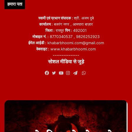
हमारा पता
स्वामी एवं प्रधान संपादक :
श्री. अजय दुबे
कार्यालय :
बजरंग नगर , आमपारा बाज़ार
जिला :
रायपुर
पिन :
492001
मोबाइल नं. :
8770340537 , 9826252923
ईमेल आईडी :
khabarbhoomi.com@gmail.com
वेबसाइट :
www.khabarbhoomi.com
---------------
सोशल मीडिया से जुड़े
WhatsApp
Facebook
Twitter
YouTube
Instagram
Telegram