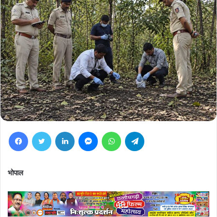
Facebook
Twitter
LinkedIn
Messenger
WhatsApp
Telegram
भोपाल