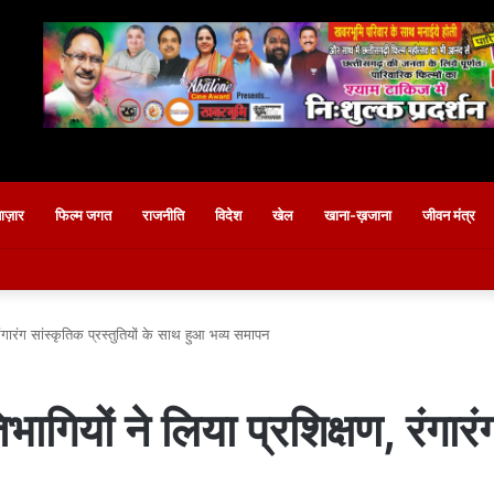
बाज़ार
फिल्म जगत
राजनीति
विदेश
खेल
खाना-ख़जाना
जीवन मंत्र
रंगारंग सांस्कृतिक प्रस्तुतियों के साथ हुआ भव्य समापन
गियों ने लिया प्रशिक्षण, रंगारंग