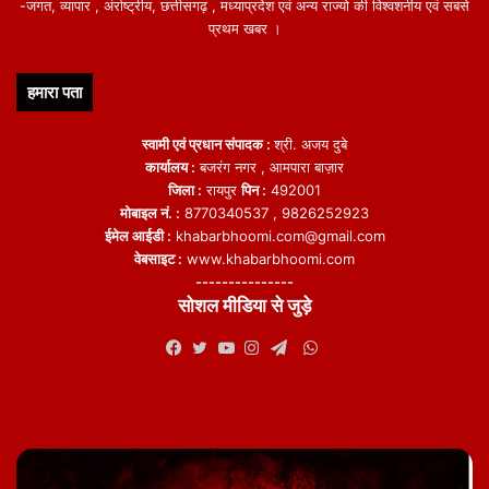
-जगत, व्यापार , अंर्राष्ट्रीय, छत्तीसगढ़ , मध्याप्रदेश एवं अन्य राज्यो की विश्वशनीय एवं सबसे
प्रथम खबर ।
हमारा पता
स्वामी एवं प्रधान संपादक :
श्री. अजय दुबे
कार्यालय :
बजरंग नगर , आमपारा बाज़ार
जिला :
रायपुर
पिन :
492001
मोबाइल नं. :
8770340537 , 9826252923
ईमेल आईडी :
khabarbhoomi.com@gmail.com
वेबसाइट :
www.khabarbhoomi.com
---------------
सोशल मीडिया से जुड़े
WhatsApp
Facebook
Twitter
YouTube
Instagram
Telegram