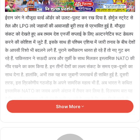
ईरान जंग ने मौजूदा वर्ल्‍ड ऑर्डर को उलट-पुलट कर रख दिया है. होर्मुज स्‍ट्रेट से
तेल और LPG लदे जहाजों की आवाजाही बुरी तरह से प्रभावित हुई है. मौजूदा
संकट को देखते हुए अब तमाम देश एनर्जी सप्‍लाई के लिए अल्‍टरनेटिव रूट डेवलप
करने की कोशिश में जुटे हैं. इसके साथ ही पश्चिम एशिया में जारी तनाव के बीच देशों
के आपसी रिश्‍ते भी बदलने लगे हैं. पुराने समीकरण ध्‍वस्‍त हो रहे हैं तो नए गुट बन
रहे हैं. पाकिस्‍तान ने सऊदी अरब और तुर्की के साथ मिलकर इस्‍लामिक NATO की
नींव रखने का काम किया है. इन तीनों देशों का लक्ष्‍य संकट के समय एक-दूसरे का
साथ देना है. हालांकि, अभी तक यह बस जुबानी जमाखर्च ही साबित हुई है. दूसरी
तरफ, इस त्रिकोणीय गठजोड़ के अपने सामरिक महत्‍व भी हैं. अब भारत ने कथित
इस्‍लामिक NATO का जवाब अपने अंदाज में तैयार कर लिया है. दिलचस्‍प बात यह
है कि इसमें इजरायल की भी एंट्री मानी जा रही है. बता दें कि कुछ दिनों पहले ही
Show More
इजरायली प्रधानमंत्री बेंजामिन नेतन्‍याहू की UAE यात्रा की बात सामने आई थी.
हालांकि, इसे खारिज कर दिया गया है. इटली के सामरिक मामलों के एक्‍सपर्ट मानते
हैं कि भारत, UAE और इजरायल का गठजोड़ पश्चिम एशिया में शांति के लिए X
फैक्‍टर साबित हो सकता है।