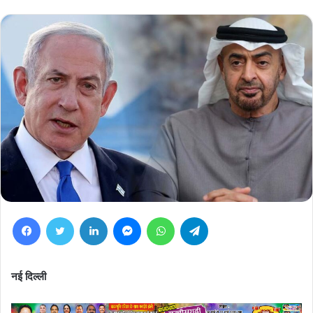
Facebook
Twitter
LinkedIn
Messenger
WhatsApp
Telegram
नई दिल्ली