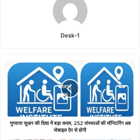
इटली के जियोपॉलिटकल एक्‍सपर्ट सर्गियो रेस्टेली ने ‘टाइम्‍स ऑफ इजरायल’ में
लिखे लेख में भारत, UAE और इजरायल के त्रिकोणीय गठजोड़ की बात कही है.
पश्चिम एशिया में जारी भू-राजनीतिक तनाव के बीच भारत की कूटनीतिक रणनीति
को लेकर अंतरराष्ट्रीय स्तर पर नई चर्चा शुरू हो गई है. भू-राजनीतिक विशेषज्ञ
Desk-1
सर्गियो रेस्टेली ने The Times of Israel में प्रकाशित अपने लेख में कहा है कि
भारत को संयुक्त अरब अमीरात, इजरायल और ईरान के साथ संतुलित रिश्ते बनाए
रखने की कला विकसित करनी होगी. उन्होंने सुझाव दिया कि भारत को खाड़ी देशों
को भरोसा दिलाते हुए ईरान के साथ संवाद के दरवाजे खुले रखने चाहिए और साथ
ही इजरायल के साथ सहयोग को भी मजबूत करना चाहिए. रेस्टेली के अनुसार,
प्रधानमंत्री नरेंद्र मोदी की हालिया UAE यात्रा ऐसे समय हुई जब पश्चिम एशिया
में संघर्षों ने वैश्विक शक्तियों की विदेश नीति की परीक्षा लेनी शुरू कर दी है. उन्होंने
कहा कि भारत और यूएई के संबंध अब केवल ऊर्जा सहयोग तक सीमित नहीं हैं,
बल्कि निवेश, बुनियादी ढांचा, रक्षा, खाद्य सुरक्षा, तकनीक और समुद्री संपर्क जैसे
क्षेत्रों तक फैल चुके हैं।
गुणवत्ता सुधार की दिशा में बड़ा कदम, 252 संस्थाओं की मॉनिटरिंग अब
मोबाइल ऐप से होगी
Related Articles