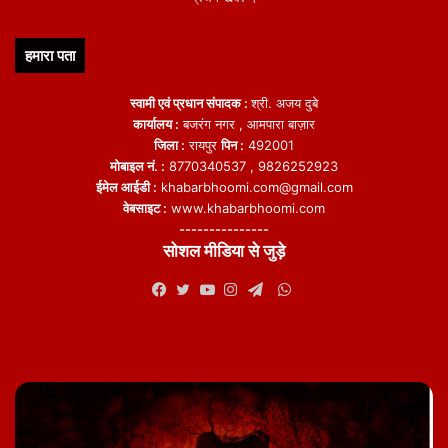
हमारा पता
स्वामी एवं प्रधान संपादक :
श्री. अजय दुबे
कार्यालय :
बजरंग नगर , आमपारा बाज़ार
जिला :
रायपुर
पिन :
492001
मोबाइल नं. :
8770340537 , 9826252923
ईमेल आईडी :
khabarbhoomi.com@gmail.com
वेबसाइट :
www.khabarbhoomi.com
---------------
सोशल मीडिया से जुड़े
WhatsApp
Facebook
Twitter
YouTube
Instagram
Telegram