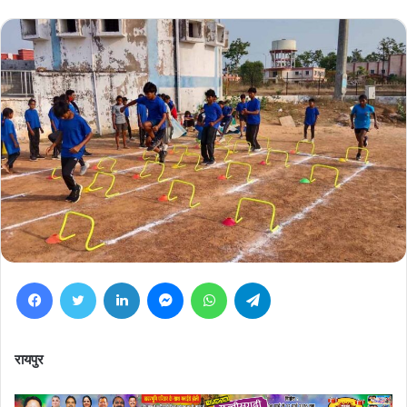
Facebook
Twitter
LinkedIn
Messenger
WhatsApp
Telegram
रायपुर