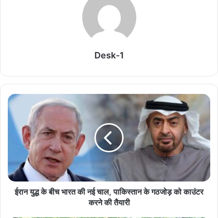
राष्ट्रीय टीम में चुनी गईं कांसाबेल की मधु सिदार और बोड़ला की
गीता यादव खेलो इंडिया एक्सीलेंस सेंटर, बिलासपुर में ले रहीं
प्रशिक्षण
August 6, 2026
Desk-1
विश्व स्तनपान सप्ताह के राज्य स्तरीय कार्यक्रम का सफल
आयोजन, छत्तीसगढ़ के प्रथम “मातृ दूध कोष (Mother
Milk Bank)” की घोषणा
August 6, 2026
एक किलो का ट्यूमर निकाल महिला को दिया नया जीवन
August 6, 2026
धमतरी की बेटी ने कौशल विकास के दम पर रची सफलता की
नई इबारत, स्वतंत्रता दिवस समारोह में होंगी शामिल
ईरान युद्ध के बीच भारत की नई चाल, पाकिस्तान के गठजोड़ को काउंटर
करने की तैयारी
August 6, 2026