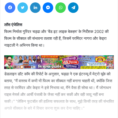
Facebook
Twitter
LinkedIn
Messenger
WhatsApp
Telegram
लॉस एंजेलिस
फिल्म निर्माता गुरिंदर चड्ढा और 'बेंड इट लाइक बेकहम' के निर्देशक 2002 की
फिल्म के सीक्वल की संभावना तलाश रही हैं, जिसमें परमिंदर नागरा और केइरा
नाइटली ने अभिनय किया था।
डेडलाइन डॉट कॉम की रिपोर्ट के अनुसार, चड्ढा ने एक इंटरव्यू में मेट्रो यूके को
बताया, ''मैं वास्तव में कभी भी फिल्म का सीक्वल नहीं बनाना चाहती थी, क्योंकि जिस
तरह से परमिंदर और केइरा ने इसे निभाया था, मैंने वैसा ही सोचा था। मैं जोनाथन
राइस मेयर्स और आर्ची पंजाबी के जैसा नहीं कर सकी और वही जादू नहीं बना
सकी।'' "लेकिन फुटबॉल की हालिया सफलता के साथ, मुझे किसी तरह की संभावित
अगले सीक्वल के बारे में विचार करना शुरू कर देना चाहिए।"