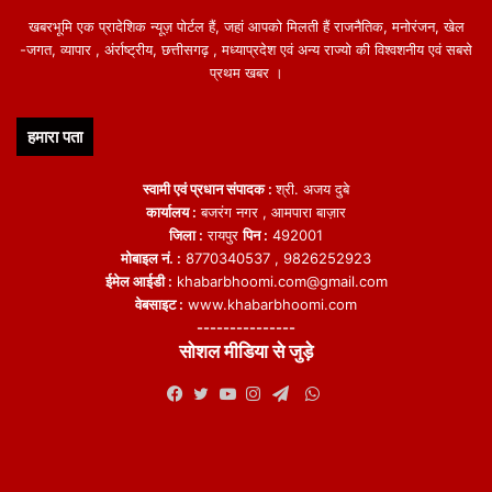
खबरभूमि एक प्रादेशिक न्यूज़ पोर्टल हैं, जहां आपको मिलती हैं राजनैतिक, मनोरंजन, खेल
-जगत, व्यापार , अंर्राष्ट्रीय, छत्तीसगढ़ , मध्याप्रदेश एवं अन्य राज्यो की विश्वशनीय एवं सबसे
प्रथम खबर ।
हमारा पता
स्वामी एवं प्रधान संपादक :
श्री. अजय दुबे
कार्यालय :
बजरंग नगर , आमपारा बाज़ार
जिला :
रायपुर
पिन :
492001
मोबाइल नं. :
8770340537 , 9826252923
ईमेल आईडी :
khabarbhoomi.com@gmail.com
वेबसाइट :
www.khabarbhoomi.com
---------------
सोशल मीडिया से जुड़े
WhatsApp
Facebook
Twitter
YouTube
Instagram
Telegram