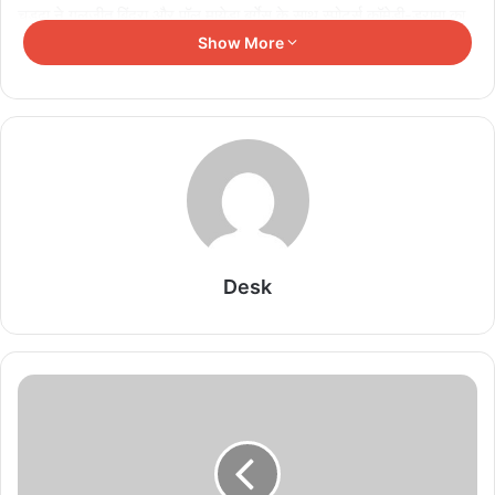
चड्ढा ने गुलजीत बिंद्रा और पॉल मायेडा बर्गेस के साथ स्पोर्ट्स कॉमेडी-ड्रामा का
सह-लेखन किया। फिल्म में जोनाथन राइस मेयर्स, अनुपम खेर, जूलियट
Show More
स्टीवेन्सन, शेजने लुईस और आर्ची पंजाबी ने भी अभिनय किया।
Related Articles
टॉप एक्टर पर प्राइवेट डिटेक्टिव का बड़ा दावा, शादी और रिश्ते
को लेकर खुलासा
August 7, 2026
Desk
₹370 बिरयानी विवाद के बाद कॉमेडियन प्रणीत मोरे की
वापसी
August 7, 2026
रुपाली गांगुली ने PM मोदी का किया खुलकर समर्थन, बोलीं-
‘काश वह तानाशाह होते’
August 7, 2026