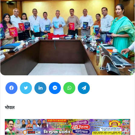
Facebook
Twitter
LinkedIn
Messenger
WhatsApp
Telegram
भोपाल