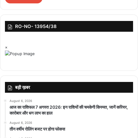
बैठक में संस्थान के संचालक डॉ. प्रज्ञेश कुमार अग्रवाल द्वारा सामान्य परिषद को
अवगत कराया गया कि वर्ष 2026 में भारतीय वाणिज्य परिषद का राष्ट्रीय सम्मेलन
RO-NO- 13954/38
भोपाल में संस्थान द्वारा सेज विश्वविद्यालय के सहयोग से आयोजित किया जाएगा।
इस प्रस्ताव पर परिषद ने प्रसन्नता व्यक्त करते हुए अपनी सहमति प्रदान की।
×
बैठक में विशेष कर्त्तव्यस्थ अधिकारी उच्च शिक्षा अनिल पाठक, डॉ दिवा मिश्रा,
माधव विज्ञान महाविद्यालय के प्राचार्य डॉ. हरीश व्यास, सीए संजय वास्तव, डॉ.
शैलजा दुबे, डॉ. महिपाल सिंह यादव, डॉ. ज्योति सक्सेना, डॉ. रामकृष्ण वास्तव, डॉ.
सभाकांत द्विवेदी, डॉ. स्वामी स्वरूप वास्तव, डॉ. अमित जैन, डॉ. निधि चौहान, डॉ.
रचना सिंह ठाकुर एवं डॉ. अमित मांडले सहित सामान्य परिषद के सदस्य उपस्थित
बड़ी ख़बर
थे।
August 6, 2026
आज का राशिफल 7 अगस्त 2026: इन राशियों की चमकेगी किस्मत, जानें करियर,
कारोबार और धन लाभ का हाल
August 6, 2026
तीन वर्षीय रोलिंग बजट पर होगा फोकस