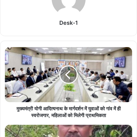
सेमीफाइनल में झारखंड को 2-0 से हराकर फाइनल में बनाई
Desk-1
जगह
August 6, 2026
11वीं एवं 12वीं के विद्यार्थियों में कानूनी जागरूकता, राष्ट्रीय
सुरक्षा एवं सामाजिक उत्तरदायित्व विकसित करने हेतु प्रत्येक
शनिवार आयोजित होगा सामुदायिक पुलिसिंग कार्यक्रम
August 6, 2026
विगत 10 दिनों में प्रदेश में 2 करोड़ 40 लाख रुपये से अधिक
के मादक पदार्थ एवं अन्य संपत्ति जब्त
August 6, 2026
मुख्यमंत्री योगी आदित्यनाथ के मार्गदर्शन में युवाओं को गांव में ही
पारंपरिक संगीत, नृत्य और लोककलाओं के माध्यम से
स्वरोजगार, महिलाओं को मिलेगी प्राथमिकता
सांस्कृतिक आदान-प्रदान को मिला बढ़ावा
August 6, 2026