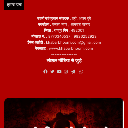
हमारा पता
स्वामी एवं प्रधान संपादक :
श्री. अजय दुबे
कार्यालय :
बजरंग नगर , आमपारा बाज़ार
जिला :
रायपुर
पिन :
492001
मोबाइल नं. :
8770340537 , 9826252923
ईमेल आईडी :
khabarbhoomi.com@gmail.com
वेबसाइट :
www.khabarbhoomi.com
---------------
सोशल मीडिया से जुड़े
WhatsApp
Facebook
Twitter
YouTube
Instagram
Telegram