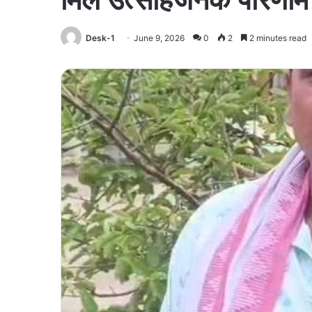
Desk-1
June 9, 2026
0
2
2 minutes read