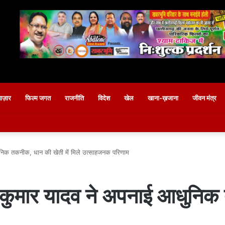
बाज़ार
फिल्म जगत
राजनीति
विदेश
खेल
खाना-ख़जाना
जीवन मंत्र
धुनिक तकनीक, धान की खेती में मिले उत्साहजनक परिणाम
र कुमार यादव ने अपनाई आधुनिक