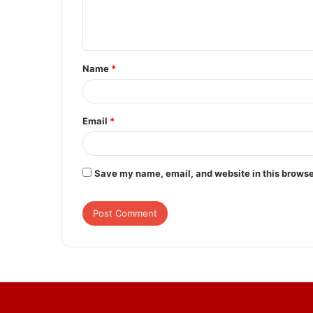
e
n
t
Name
*
*
Email
*
Save my name, email, and website in this browse