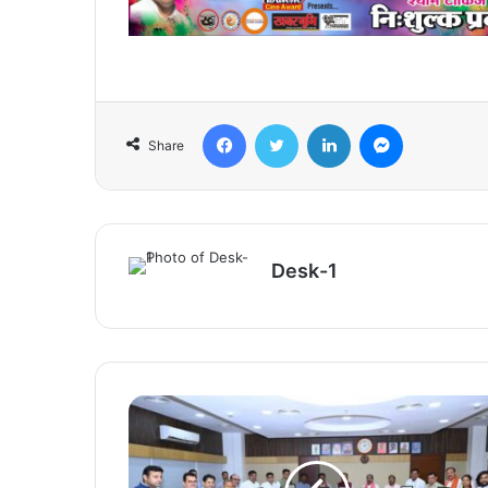
Facebook
Twitter
LinkedIn
Messenger
Share
Desk-1