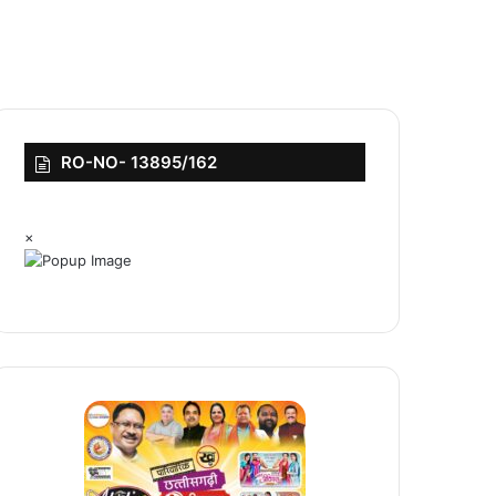
RO-NO- 13895/162
×