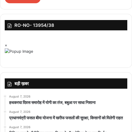
राज हुआ करता था। हालांकि 2022 की बगावत के बाद आज इन दोनों प्रमुख
निकायों पर बीजेपी ने पूरी तरह अपना कब्जा जमा लिया है। दानवे ने बताया कि
औरंगाबाद-जालना की सीट पर पिछले 25-30 सालों से हमेशा शिवसेना ही चुनाव
लड़ती आ रही थी। लेकिन इस बार बीजेपी ने शिंदे गुट के दावों को दरकिनार करते
RO-NO- 13954/38
हुए वहां अपना खुद का उम्मीदवार खड़ा कर दिया है। इस कदम ने शिंदे गुट के
नेताओं को सोचने पर मजबूर कर दिया है।
×
बड़ी ख़बर
featured
August 7, 2026
हथकरघा दिवस समारोह में योगी का तंज, बबुआ पर साधा निशाना
August 7, 2026
प्रधानमंत्री फसल बीमा योजना में खरीफ फसलों की सुरक्षा, किसानों को मिलेगी राहत
August 7, 2026