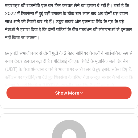
महाराष्ट्र की राजनीति एक बार फिर करवट लेने का इशारा दे रही है। चर्चा है कि
2022 में शिवसेना में हुई बड़ी बगावत के ठीक चार साल बाद अब दोनों धड़ वापस
साथ आने की तैयारी कर रहे हैं। उद्धव ठाकरे और एकनाथ शिंदे के गुट के बड़े
नेताओं ने इशारा दिया है कि दोनों पार्टियों के बीच गठबंधन की संभावनाओं से इनकार
नहीं किया जा सकता।
छत्रपति संभाजीनगर से दोनों गुटों के 2 बेहद सीनियर नेताओं ने सार्वजनिक रूप से
बयान देकर हलचल बढ़ा दी है। पीटीआई की एक रिपोर्ट के मुताबिक जहां शिवसेना
(UBT) के नेता अंबादास दानवे ने भाजपा पर आरोप लगाते हुए इसके संकेत दिए हैं,
वहीं इस पर प्रतिक्रिया देते हुए शिवसेना के वरिष्ठ नेता अब्दुल सत्तार ने भी कहा कि
भाजपा ने जहां शिवसेना (UBT) के हाथ-पैर काट दिए हैं, वहीं छत्रपति
संभाजीनगर जिले में शिवसेना का सिर ही काट दिया है।
Show More
Related Articles
CJP में AAP कनेक्शन की चर्चा तेज, अभिजीत दीपके समेत
कई नेताओं के नाम आए सामने