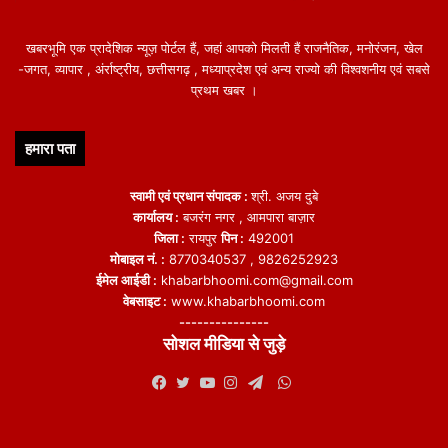
खबरभूमि एक प्रादेशिक न्यूज़ पोर्टल हैं, जहां आपको मिलती हैं राजनैतिक, मनोरंजन, खेल
-जगत, व्यापार , अंर्राष्ट्रीय, छत्तीसगढ़ , मध्याप्रदेश एवं अन्य राज्यो की विश्वशनीय एवं सबसे
प्रथम खबर ।
हमारा पता
स्वामी एवं प्रधान संपादक :
श्री. अजय दुबे
कार्यालय :
बजरंग नगर , आमपारा बाज़ार
जिला :
रायपुर
पिन :
492001
मोबाइल नं. :
8770340537 , 9826252923
ईमेल आईडी :
khabarbhoomi.com@gmail.com
वेबसाइट :
www.khabarbhoomi.com
---------------
सोशल मीडिया से जुड़े
WhatsApp
Facebook
Twitter
YouTube
Instagram
Telegram