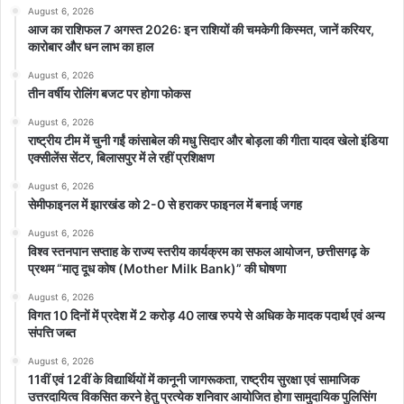
सऊदी अरब फुटबॉल फेडरेशन (सैफ) ने सोमवार को विश्व कप-2034 के लिए
August 6, 2026
बोली लगाने के इरादे से फीफा को एक आशय पत्र (एलओआई) जमा किया और एक
आज का राशिफल 7 अगस्त 2026: इन राशियों की चमकेगी किस्मत, जानें करियर,
कारोबार और धन लाभ का हाल
घोषणा पर हस्ताक्षर किए।
August 6, 2026
तीन वर्षीय रोलिंग बजट पर होगा फोकस
सऊदी अरब ने इससे पहले 2034 संस्करण के लिए बोली लगाने के अपने इरादे
की घोषणा की और अब आधिकारिक तौर पर भी इसकी पुष्टि हो चुकी है।
August 6, 2026
राष्ट्रीय टीम में चुनी गईं कांसाबेल की मधु सिदार और बोड़ला की गीता यादव खेलो इंडिया
एक्सीलेंस सेंटर, बिलासपुर में ले रहीं प्रशिक्षण
सैफ ने कहा कि फीफा विश्व कप-2034 के लिए बोली लगाने का सऊदी अरब का
इरादा एक ऐतिहासिक पहला कदम है और यह सभी स्तरों पर फुटबॉल के नए अवसरों
August 6, 2026
सेमीफाइनल में झारखंड को 2-0 से हराकर फाइनल में बनाई जगह
को अनलॉक करने के देश के लक्ष्य और दुनिया के सभी कोनों में खेल के विकास का
समर्थन करने की प्रतिबद्धता को दर्शाता है।
August 6, 2026
विश्व स्तनपान सप्ताह के राज्य स्तरीय कार्यक्रम का सफल आयोजन, छत्तीसगढ़ के
प्रथम “मातृ दूध कोष (Mother Milk Bank)” की घोषणा
सैफ अध्यक्ष यासिर अल मिसेहल ने कहा कि यह समर्पण उस बेहद रोमांचक यात्रा
August 6, 2026
का दूसरा चरण है जिस पर देश चल रहा है।
विगत 10 दिनों में प्रदेश में 2 करोड़ 40 लाख रुपये से अधिक के मादक पदार्थ एवं अन्य
संपत्ति जब्त
सऊदी अरब 2018 से फुटबॉल, मोटरस्पोर्ट्स, टेनिस, घुड़सवारी, ईस्पोर्ट्स और
August 6, 2026
गोल्फ सहित 50 से अधिक अंतर्राष्ट्रीय आयोजनों का घर रहा है।
11वीं एवं 12वीं के विद्यार्थियों में कानूनी जागरूकता, राष्ट्रीय सुरक्षा एवं सामाजिक
उत्तरदायित्व विकसित करने हेतु प्रत्येक शनिवार आयोजित होगा सामुदायिक पुलिसिंग