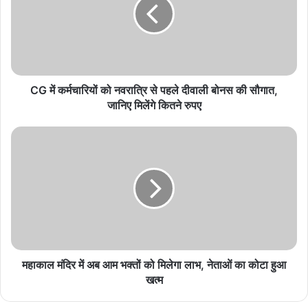
विश्व चैंपियनशिप में भारतीय खिलाड़ियों का आगाज, सिंधू और
लक्ष्य के सामने नई चुनौती
August 6, 2026
CG में कर्मचारियों को नवरात्रि से पहले दीवाली बोनस की सौगात,
आर प्रगनानंद ने रैपिड वर्ग में मचाया धमाल, जीसीटी फाइनल
जानिए मिलेंगे कितने रुपए
की उम्मीद बरकरार
August 6, 2026
तन्वी शर्मा ने कोरिया मास्टर्स में बढ़ाया कदम, किदांबी श्रीकांत
को मिली हार
August 6, 2026
मैदान में गिरी बिजली बनी काल, 24 वर्षीय फुटबॉलर सोफवान
अवाए की मौत
August 6, 2026
महाकाल मंदिर में अब आम भक्तों को मिलेगा लाभ, नेताओं का कोटा हुआ
खत्म