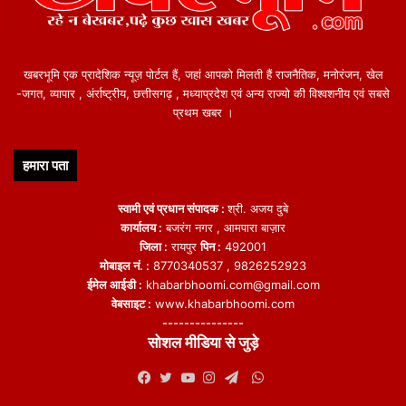
खबरभूमि एक प्रादेशिक न्यूज़ पोर्टल हैं, जहां आपको मिलती हैं राजनैतिक, मनोरंजन, खेल
-जगत, व्यापार , अंर्राष्ट्रीय, छत्तीसगढ़ , मध्याप्रदेश एवं अन्य राज्यो की विश्वशनीय एवं सबसे
प्रथम खबर ।
हमारा पता
स्वामी एवं प्रधान संपादक :
श्री. अजय दुबे
कार्यालय :
बजरंग नगर , आमपारा बाज़ार
जिला :
रायपुर
पिन :
492001
मोबाइल नं. :
8770340537 , 9826252923
ईमेल आईडी :
khabarbhoomi.com@gmail.com
वेबसाइट :
www.khabarbhoomi.com
---------------
सोशल मीडिया से जुड़े
WhatsApp
Facebook
Twitter
YouTube
Instagram
Telegram