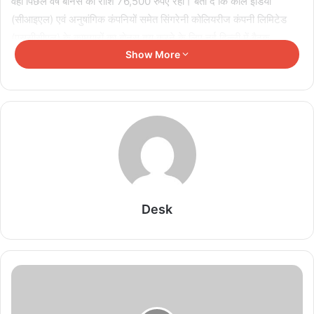
वहीं पिछले वर्ष बोनस की राशि 76,500 रुपए रही। बता दें कि कोल इंडिया
(सीआइएल) एवं अनुषांगिक कंपनियों समेत सिंगरेनी कोलियरीज कंपनी लिमिटेड
(एससीसीएल) के कामगारों का बोनस तय करने के लिए नई दिल्ली में बैठक
Show More
आयोजित की गई थी, इसमें कोल इंडिया प्रबंधन व यूनियन प्रतिनिधि उपस्थित
रहे।
अगर पूरे कोल इंडिया की बात की जाए तो यहां दो लाख 17 हजार 429 कर्मचारी
कार्यरत हैं। इन कर्मचारियों के मध्य 1800 करोड़ से अधिक की राशि का वितरण
किया जाएगा। एसईसीएल के जनसंपर्क अधिकारी डा सनीश चंद्र ने बताया कि
सभी कर्मचारियों को बोनस का भुगतान विजयदशमी त्योहार से पूर्व कर दिया जाएगा।
Related Articles
Desk
सरकारी कुर्सी पर राजनीति का रंग? पंचायत सचिव की कथित
सोशल मीडिया सक्रियता पर कांग्रेस का हमला, निष्पक्ष जांच
की उठी मांग
August 7, 2026