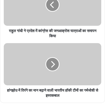
वार्ड 28 पंजरी प्लांट में 33 लाख रुपए के विकास कार्यों का
भूमिपूजन, वार्ड 9 नवागढ़ी में 8 लाख रुपए के शेड का लोकार्पण
August 7, 2026
बाढ़ नियंत्रण की तैयारियों को लेकर राष्ट्रीय आपदा प्रबंधन
राहुल गांधी ने प्रदेश में कांग्रेस की जनआक्रोश यात्राओं का समापन
प्राधिकरण द्वारा बाढ़ नियंत्रण को लेकर कान्फ्रेंस
किया
August 7, 2026
पर्यावरण संरक्षण का संदेश:लालपुर क्रीड़ा परिसर में वृहद
वृक्षारोपण
August 7, 2026
15 अगस्त को जिलेभर में सजेगी ‘उल्लास महा-चौपाल’,
जनभागीदारी से साक्षरता अभियान को मिलेगी नई गति
August 7, 2026
हांगझोउ में तिरंगे का मान बढ़ाने वाली भारतीय हॉकी टीमों का गर्मजोशी से
राष्ट्रीय हथकरघा दिवस पर बदलते बस्तर की प्रेरक तस्वीर :
इस्तकबाल
आत्मसमर्पित महिलाओं ने किया रैंप वॉक