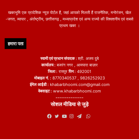
खबरभूमि एक प्रादेशिक न्यूज़ पोर्टल हैं, जहां आपको मिलती हैं राजनैतिक, मनोरंजन, खेल
-जगत, व्यापार , अंर्राष्ट्रीय, छत्तीसगढ़ , मध्याप्रदेश एवं अन्य राज्यो की विश्वशनीय एवं सबसे
प्रथम खबर ।
हमारा पता
स्वामी एवं प्रधान संपादक :
श्री. अजय दुबे
कार्यालय :
बजरंग नगर , आमपारा बाज़ार
जिला :
रायपुर
पिन :
492001
मोबाइल नं. :
8770340537 , 9826252923
ईमेल आईडी :
khabarbhoomi.com@gmail.com
वेबसाइट :
www.khabarbhoomi.com
---------------
सोशल मीडिया से जुड़े
WhatsApp
Facebook
Twitter
YouTube
Instagram
Telegram