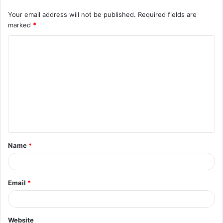
Your email address will not be published.
Required fields are
marked
*
C
featured
o
m
m
e
n
t
Name
*
*
Email
*
Website