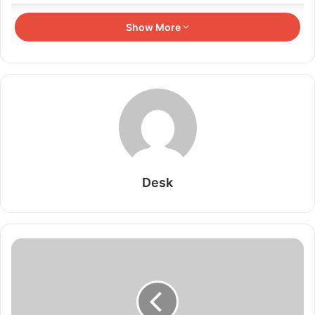
Related Articles
Show More
7 राज्यों के पुलिस प्रमुखों ने साइबर अपराध, नार्को नेटवर्क,
संगठित अपराध एवं सिंहस्थ-2028 की सुरक्षा व्यवस्था पर
बनाई संयुक्त रणनीति
August 7, 2026
आमजनता की कठिनाईयों को दूर करना सुशासन की सही पहल
है : उप मुख्यमंत्री
August 7, 2026
Desk
राज्यमंत्री पंवार ने मुख्यमंत्री जन-विश्वास अभियान के तहत
खनोटा, कानेड़ एवं गोलाखेड़ा में किया जनसंवाद
August 7, 2026
प्रमुख सचिव ऊर्जा मनीष सिंह ने सीहोर में संपर्क अभियान और
उपकेंद्रों का किया निरीक्षण, उपभोक्ताओं से लिया फीडबैक
August 7, 2026