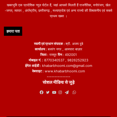
खबरभूमि एक प्रादेशिक न्यूज़ पोर्टल हैं, जहां आपको मिलती हैं राजनैतिक, मनोरंजन, खेल
-जगत, व्यापार , अंर्राष्ट्रीय, छत्तीसगढ़ , मध्याप्रदेश एवं अन्य राज्यो की विश्वशनीय एवं सबसे
प्रथम खबर ।
हमारा पता
स्वामी एवं प्रधान संपादक :
श्री. अजय दुबे
कार्यालय :
बजरंग नगर , आमपारा बाज़ार
जिला :
रायपुर
पिन :
492001
मोबाइल नं. :
8770340537 , 9826252923
ईमेल आईडी :
khabarbhoomi.com@gmail.com
वेबसाइट :
www.khabarbhoomi.com
---------------
सोशल मीडिया से जुड़े
WhatsApp
Facebook
Twitter
YouTube
Instagram
Telegram