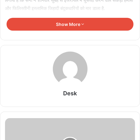
लगाया है कि सेना ने शनिवार सुबह से इजरायल में घुसपैठ करने वाले सैकड़ों हमास
और फिलिस्तीनी इस्लामिक जिहादी बंदूकधारियों को मार डाला है.
Show More
Related Articles
Thailand Shooting: छात्र ने पहले दादा-दादी की हत्या
की, फिर स्कूल में टीचर और बच्चों पर किया जानलेवा हमला; 8
की मौत
August 7, 2026
Heatwave का कहर! यूरोप की ‘गंगा’ सूखने के कगार पर,
सैटेलाइट तस्वीरों में दिखी नदी की मिट्टी
Desk
August 6, 2026
Sheikh Hasina Press Conference: दिल्ली से दिए
बयान के बाद बांग्लादेश में मचा सियासी बवाल, मीडिया में तीखी
प्रतिक्रिया
August 6, 2026