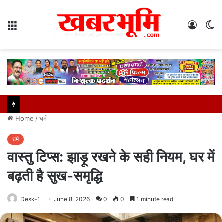
Menu
Log
S
In
sk
Home
/
धर्म
धर्म
वास्तु टिप्स: झाड़ू रखने के सही नियम, घर में
बढ़ती है सुख-समृद्धि
Desk-1
June 8, 2026
0
0
1 minute read