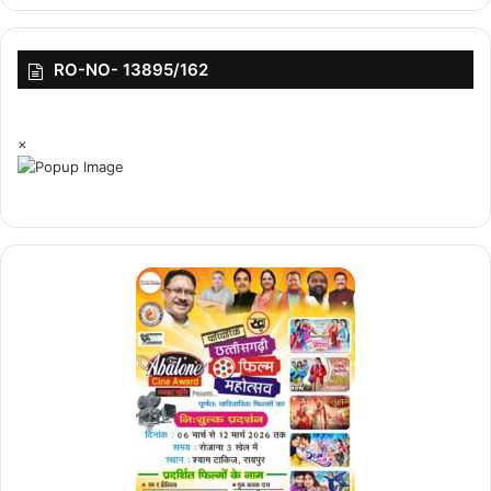
RO-NO- 13895/162
×
top-news