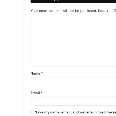
Your email address will not be published.
Required f
C
o
m
m
e
n
t
Name
*
*
Email
*
Save my name, email, and website in this browse