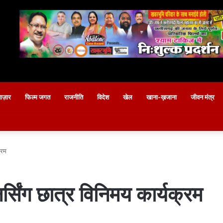
बाज़ार
फिल्म जगत
राजनीति
विदेश
खेल
खाना-ख़जाना
जीवन मंत्र
्रम
र्सिंग छात्र विनिमय कार्यक्रम