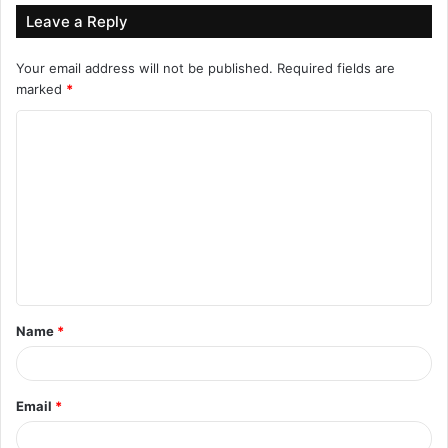
Leave a Reply
Your email address will not be published.
Required fields are
marked
*
C
o
m
m
e
n
t
Name
*
*
Email
*