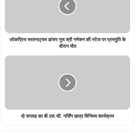
केंद्रीय मंत्री शेखावत बोले- साझी संस्कृति, शांति और सम्मान
से जुड़े हैं BRICS देश
August 8, 2026
बनतारा रेस्टोरेंट में परोसी जा रही थी अवैध शराब, देर रात
लोकप्रिय भरतनाट्यम डांसर गुरू श्री गणेशन की स्टेज पर प्रस्तुति के
आबकारी टीम ने मारा छापा
दौरान मौत
August 8, 2026
भोपाल में कर कानूनों में बदलाव पर राष्ट्रीय मंथन, 600 से
अधिक CA हुए शामिल
August 8, 2026
भोपाल में व्यावसायिक गतिविधियों पर सुप्रीम कोर्ट सख्त: केवल
15% के पास परमिशन, बंद हो सकते हैं हजारों शोरूम और मॉल
August 8, 2026
दो सप्ताह का बी.एस.सी. नर्सिंग छात्र विनिमय कार्यक्रम