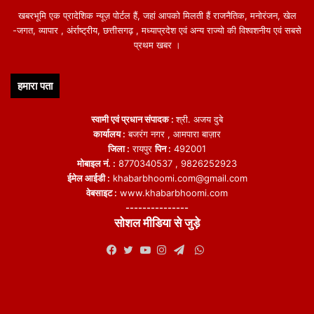
खबरभूमि एक प्रादेशिक न्यूज़ पोर्टल हैं, जहां आपको मिलती हैं राजनैतिक, मनोरंजन, खेल
-जगत, व्यापार , अंर्राष्ट्रीय, छत्तीसगढ़ , मध्याप्रदेश एवं अन्य राज्यो की विश्वशनीय एवं सबसे
प्रथम खबर ।
हमारा पता
स्वामी एवं प्रधान संपादक :
श्री. अजय दुबे
कार्यालय :
बजरंग नगर , आमपारा बाज़ार
जिला :
रायपुर
पिन :
492001
मोबाइल नं. :
8770340537 , 9826252923
ईमेल आईडी :
khabarbhoomi.com@gmail.com
वेबसाइट :
www.khabarbhoomi.com
---------------
सोशल मीडिया से जुड़े
WhatsApp
Facebook
Twitter
YouTube
Instagram
Telegram