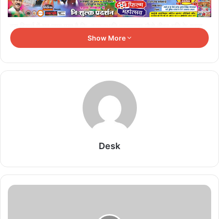
इस रिसर्च में यह पाया गया है कि कपालभाति प्राणायाम जैसे तीव्र गति के श्वास
Show More
अभ्यास से ह्रदय गति और शरीर के चयापचय ( सहानुभूति स्वायत्त प्रणाली) पर
व्यायाम करने के समान लाभ होते है। दूसरी ओर धीमी गहरी सांस लेना, ह्रदय गति
चालन की गुणवत्ता के साथ मदद करता है, पैरासिम्पेथेटिक संतुलन को बढ़ावा देता है,
और दीर्घायु की ओर ले जा सकता है।
Related Articles
रिटायर्ड लेफ्टिनेंट जनरल नरेंद्र कोटवाल बने AIIMS भोपाल
के नए एग्जीक्यूटिव डायरेक्टर, संभालेंगे जिम्मेदारी
Desk
August 8, 2026
फर्जी जाति प्रमाण पत्र से प्रोफेसर बनने का आरोप, सागर
यूनिवर्सिटी के डीन पर गिरी गाज
August 8, 2026