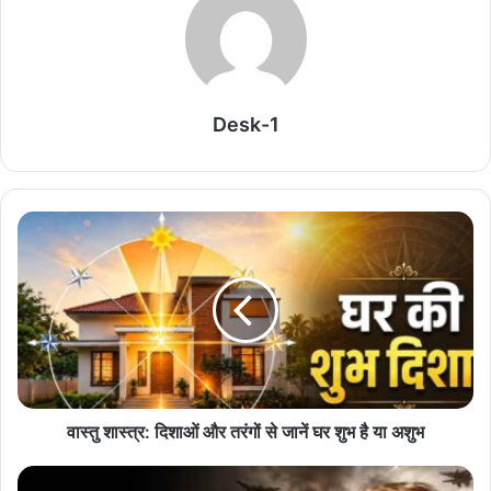
Related Articles
छत्तीसगढ़ में 700 शिक्षकों का ट्रांसफर, शिक्षा विभाग में बड़े
पैमाने पर तबादले
Desk-1
August 8, 2026
सीड बॉल से हरियाली की ओर बढ़े पिपरिया के विद्यार्थी
August 8, 2026
छत्तीसगढ़ में DFO ट्रांसफर की बड़ी सूची जारी, वन विभाग में
व्यापक फेरबदल
August 8, 2026
Durg में अवैध खनिज परिवहन करने वाले वाहनों पर शिकंजा,
लगाया गया भारी जुर्माना
वास्तु शास्त्र: दिशाओं और तरंगों से जानें घर शुभ है या अशुभ
August 8, 2026