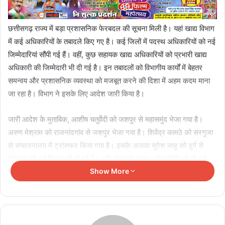
छत्तीसगढ़ राज्य में बड़ा प्रशासनिक फेरबदल की सूचना मिली है। यहां खाद्य विभाग
में कई अधिकारियों के तबादले किए गए है। कई जिलों में पदस्थ अधिकारियों को नई
जिम्मेदारियां सौंपी गई हैं। वहीं, कुछ सहायक खाद्य अधिकारियों को प्रभारी खाद्य
अधिकारी की जिम्मेदारी भी दी गई है। इन तबादलों को विभागीय कार्यों में बेहतर
समन्वय और प्रशासनिक व्यवस्था को मजबूत करने की दिशा में अहम कदम माना
जा रहा है। विभाग ने इसके लिए आदेश जारी किया है।
जारी आदेश के मुताबिक, आशीष चतुर्वेदी को जशपुर से महासमुंद भेजा गया है।
अरुण मेश्राम को राजनांदगांव से जशपुर भेजा गया है। शिवेंद्र कामठे को सरगुजा
से संचालनालय में ट्रांसफर किया गया है। इसके अलावा सुरेश साहू को दुर्ग से
दंतेवाड़ा की नई जिम्मेदारी दी गई है। वहीं, सहायक खाद्य अधिकारियों को भी नई
जिम्मेदारियां दी गई हैं। देवेंद्र बग्गा को संचालनालय से प्रभारी खाद्य अधिकारी
Show More
केसीजी नियुक्त किया गया है। जतिन देवांगन को एमसीबी से बस्तर भेजा गया है।
सरगुजा में सहायक खाद्य अधिकारी चित्रकांत ध्रुव को प्रभारी खाद्य अधिकारी की
जिम्मेदारी सौंपी गई है।