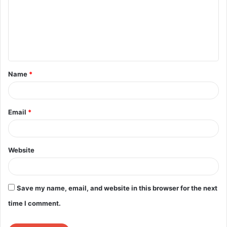
m
m
e
n
t
Name
*
*
Email
*
Website
Save my name, email, and website in this browser for the next
time I comment.