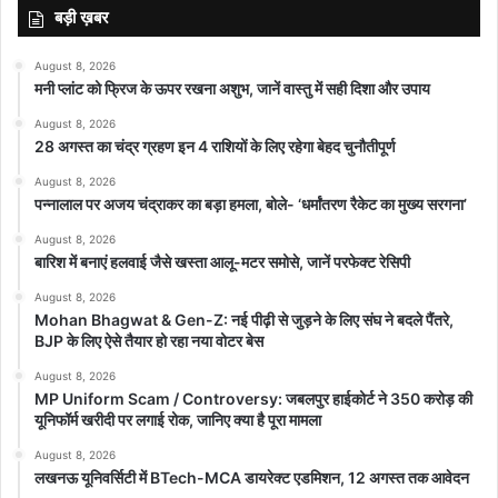
हमास के हमले ने अचानक बदल दी मिडिल-ईस्ट डिप्लोमेसी की तस्वीर
बड़ी ख़बर
डिप्लोमेटिक एडिटर पैट्रिक विंटोर ने अपने एक लेख में कहा है कि हमास के हमले
August 8, 2026
मनी प्लांट को फ्रिज के ऊपर रखना अशुभ, जानें वास्तु में सही दिशा और उपाय
ने मध्य-पूर्व की कूटनीति की तस्वीर अचानक से बदल दी है.
August 8, 2026
28 अगस्त का चंद्र ग्रहण इन 4 राशियों के लिए रहेगा बेहद चुनौतीपूर्ण
उन्होंने अपने लेख में कहा, 'ईरान का लक्ष्य क्षेत्र को अस्थिर करना है और वो चाहता
है कि सऊदी अरब का इजरायल के साथ शांति समझौता लगभग असंभव हो जाए.
August 8, 2026
पन्नालाल पर अजय चंद्राकर का बड़ा हमला, बोले- ‘धर्मांतरण रैकेट का मुख्य सरगना’
इसके उलट इजरायल फिलिस्तीनी संघर्ष को कूटनीतिक रूप से कम करके दिखाना
चाहता है ताकि यह धीरे-धीरे अप्रासंगिक हो जाए.'
August 8, 2026
बारिश में बनाएं हलवाई जैसे खस्ता आलू-मटर समोसे, जानें परफेक्ट रेसिपी
ईरान नहीं चाहता इजरायल और मुस्लिम देशों के बीच कायम हों रिश्ते
August 8, 2026
Mohan Bhagwat & Gen-Z: नई पीढ़ी से जुड़ने के लिए संघ ने बदले पैंतरे,
BJP के लिए ऐसे तैयार हो रहा नया वोटर बेस
पिछले महीने ही एनबीसी न्यूज के साथ एक इंटरव्यू में ईरान के राष्ट्रपति इब्राहिम
August 8, 2026
रईसी ने कहा था, 'हम अपने क्षेत्रीय देशों और इजरायल के बीच किसी भी द्विपक्षीय
MP Uniform Scam / Controversy: जबलपुर हाईकोर्ट ने 350 करोड़ की
संबंध के खिलाफ हैं. हमारा मानना ​​है कि इजरायल क्षेत्र में अपने आप को सुरक्षित
यूनिफॉर्म खरीदी पर लगाई रोक, जानिए क्या है पूरा मामला
करने के लिए क्षेत्रीय देशों के साथ द्विपक्षीय संबंधों को सामान्य करने का इरादा
August 8, 2026
रखता है.'
लखनऊ यूनिवर्सिटी में BTech-MCA डायरेक्ट एडमिशन, 12 अगस्त तक आवेदन