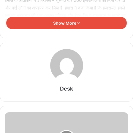
हमास के आतंकियों ने इजरायल में घुसपैठ कर 200 इजरायलियों की हत्या कर दी
और कई लोगों का अपहरण कर लिया है. हमास ने दावा किया है कि इजरायल हमले
कर वह यरुशलम की अल-अक्सा मस्जिद और वेस्ट बैंक में इजरायल के हमलों का
बदला ले रहा है.
Show More
Related Articles
Thailand Shooting: छात्र ने पहले दादा-दादी की हत्या
की, फिर स्कूल में टीचर और बच्चों पर किया जानलेवा हमला; 8
की मौत
August 7, 2026
Desk
Heatwave का कहर! यूरोप की ‘गंगा’ सूखने के कगार पर,
सैटेलाइट तस्वीरों में दिखी नदी की मिट्टी
August 6, 2026
Sheikh Hasina Press Conference: दिल्ली से दिए
बयान के बाद बांग्लादेश में मचा सियासी बवाल, मीडिया में तीखी