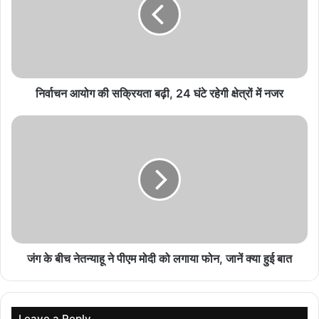
प्रतिक्रिया
August 6, 2026
Iran War का असर! अमेरिका के मिसाइल स्टॉक पर संकट,
रक्षा तैयारियों को लेकर बढ़ी चिंता
निर्वाचन आयोग की सक्रियता बढ़ी, 24 घंटे रहेगी क्षेत्रों में नजर
August 5, 2026
EU Migration Update: दो वर्षों में 55% घटी अवैध
घुसपैठ, यूरोपीय संघ के आयुक्त ने दी जानकारी
August 5, 2026
Red Sea Crisis: हूती विद्रोहियों का एक और बड़ा हमला,
सऊदी तेल टैंकर पर अटैक; 13 दिन में 8वां जहाज निशाने पर
August 5, 2026
जंग के बीच नेतन्याहू ने पीएम मोदी को लगाया फोन, जानें क्या हुई बात
लेकिन पूर्व अमेरिकी खुफिया और सैन्य अधिकारियों का कहना है कि हमास ने
इजरायल पर हमला इसलिए किया है क्योंकि वो इजरायल-सऊदी के बीच शांति वार्ता
Leave a Reply