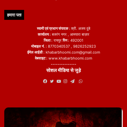
हमारा पता
स्वामी एवं प्रधान संपादक :
श्री. अजय दुबे
कार्यालय :
बजरंग नगर , आमपारा बाज़ार
जिला :
रायपुर
पिन :
492001
मोबाइल नं. :
8770340537 , 9826252923
ईमेल आईडी :
khabarbhoomi.com@gmail.com
वेबसाइट :
www.khabarbhoomi.com
---------------
सोशल मीडिया से जुड़े
WhatsApp
Facebook
Twitter
YouTube
Instagram
Telegram