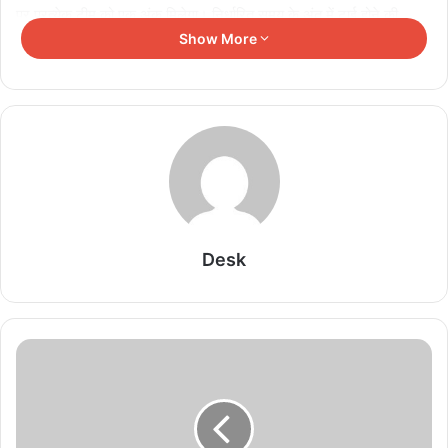
पर प्रत्येक टीम को एक अंक मिलेगा। निर्धारित समय के अंत में टाई होने की
Show More
स्थिति में, शूट-आउट से विजेता का फैसला किया जाएगा।
जोन ए में रोमांचक मैचों के बाद जोन बी में हॉकी इंडिया जूनियर और सब जूनियर
महिला अकादमी चैंपियनशिप होगी जिसमें शेष भारत की अकादमियां शामिल होंगी
जिसके अंत में तीन टीमें हिस्सा लेंगी। इंटर ज़ोन अकादमी चैंपियनशिप खेलने के
लिए गठित किया जाएगा। हॉकी इंडिया के अध्यक्ष डॉ. दिलीप टिर्की ने कहा, “ हमें
अपने दीर्घकालिक लक्ष्यों के हिस्से के रूप में जमीनी स्तर की प्रतिभाओं को आगे
बढ़ाने के लिए मध्य प्रदेश के ग्वालियर में हॉकी इंडिया जूनियर और सब जूनियर
अकादमी चैंपियनशिप शुरू करते हुए खुशी हो रही है। हमारा मानना ​​है कि यह
Desk
टूर्नामेंट खिलाड़ियों को अपने खेल में विकसित होने और बेहतर बनने में मदद करेगा
क्योंकि वे अपनी क्षमताओं के अनुसार अपने कौशल को निखारेंगे।”
Related Articles
यशस्वी जायसवाल संग डेटिंग की खबरों पर मृणाल ठाकुर का
वायरल कमेंट, जानें सच्चाई