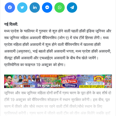
Facebook
Twitter
LinkedIn
Messenger
WhatsApp
Telegram
नई दिल्ली.
मध्य प्रदेश के ग्वालियर में गुरुवार से शुरु होने वाली पहली हॉकी इंडिया जूनियर और
सब जूनियर महिला अकादमी चैंपियनशिप (जोन ए) में पांच टीमें हिस्सा लेंगी। मध्य
प्रदेश महिला हॉकी अकादमी में शुरू होने वाली चैंपियनशिप में खालसा हॉकी
अकादमी (अमृतसर), भाई बहलो हॉकी अकादमी भगता, मध्य प्रदेश हॉकी अकादमी,
सैल्यूट हॉकी अकादमी और एचआईएम अकादमी के बीच मैच खेले जायेंगे।
प्रतियोगिता का फाइनल 19 अक्टूबर को होगा।
जूनियर और सब जूनियर महिला दोनों वर्गों में ग्रुप चरण के पूरा होने के बाद शीर्ष दो
टीमें 19 अक्टूबर को चैंपियनशिप शोडाउन में स्थान सुरक्षित करेंगी। इस बीच, पूल
चरण में तीसरे और चौथे स्थान पर रहने वाली टीमें तीसरे/चौथे स्थान के लिए
प्रतिस्पर्धा करेंगी। ग्रुप चरण में जीतने वाली टीम को तीन अंक मिलेंगे जबकि ड्रॉ