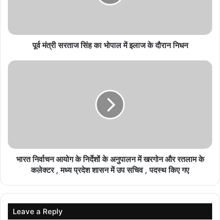
August 8, 2026
श्रीलंका सीरीज से पहले भारत को झटका, चोटिल साई सुदर्शन
टीम से बाहर
पूर्व मंत्री सरताज सिंह का भोपाल में इलाज के दौरान निधन
August 8, 2026
अंगूठे की चोट बनी वजह, श्रीलंका के खिलाफ टेस्ट नहीं खेलेंगे
साई सुदर्शन
August 8, 2026
विश्व कप में भारतीय अंपायरों की गैरमौजूदगी पर दिग्गजों ने
उठाए सवाल
August 8, 2026
भारत निर्वाचन आयोग के निर्देशों के अनुपालन में खरगोन और रतलाम के
कलेक्टर , मध्य प्रदेश शासन में उप सचिव , पदस्थ किए गए
अश्मिता चालिहा का शानदार प्रदर्शन जारी, कोरिया मास्टर्स के
फाइनल में पहुंचीं
August 8, 2026
Leave a Reply
Cricketer Marriage: पंजाबी एक्ट्रेस ने क्रिकेटर संग