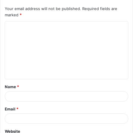
रचाया ब्याह, अर्शदीप सिंह बने खास मेहमान, तस्वीरें वायरल
Your email address will not be published.
Required fields are
August 8, 2026
marked
*
C
o
m
m
e
n
t
Name
*
*
Email
*
Website