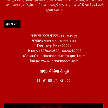
-जगत, व्यापार , अंर्राष्ट्रीय, छत्तीसगढ़ , मध्याप्रदेश एवं अन्य राज्यो की विश्वशनीय एवं सबसे
प्रथम खबर ।
हमारा पता
स्वामी एवं प्रधान संपादक :
श्री. अजय दुबे
कार्यालय :
बजरंग नगर , आमपारा बाज़ार
जिला :
रायपुर
पिन :
492001
मोबाइल नं. :
8770340537 , 9826252923
ईमेल आईडी :
khabarbhoomi.com@gmail.com
वेबसाइट :
www.khabarbhoomi.com
---------------
सोशल मीडिया से जुड़े
WhatsApp
Facebook
Twitter
YouTube
Instagram
Telegram