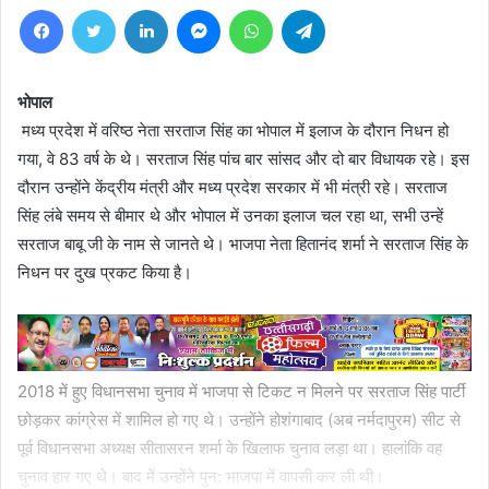
Facebook
Twitter
LinkedIn
Messenger
WhatsApp
Telegram
भोपाल
मध्य प्रदेश में वरिष्ठ नेता सरताज सिंह का भोपाल में इलाज के दौरान निधन हो
गया, वे 83 वर्ष के थे। सरताज सिंह पांच बार सांसद और दो बार विधायक रहे। इस
दौरान उन्होंने केंद्रीय मंत्री और मध्य प्रदेश सरकार में भी मंत्री रहे। सरताज
सिंह लंबे समय से बीमार थे और भोपाल में उनका इलाज चल रहा था, सभी उन्हें
सरताज बाबू जी के नाम से जानते थे। भाजपा नेता हितानंद शर्मा ने सरताज सिंह के
निधन पर दुख प्रकट किया है।
2018 में हुए विधानसभा चुनाव में भाजपा से टिकट न मिलने पर सरताज सिंह पार्टी
छोड़कर कांग्रेस में शामिल हो गए थे। उन्होंने होशंगाबाद (अब नर्मदापुरम) सीट से
पूर्व विधानसभा अध्यक्ष सीतासरन शर्मा के खिलाफ चुनाव लड़ा था। हालांकि वह
चुनाव हार गए थे। बाद में उन्होंने पुन: भाजपा में वापसी कर ली थी।