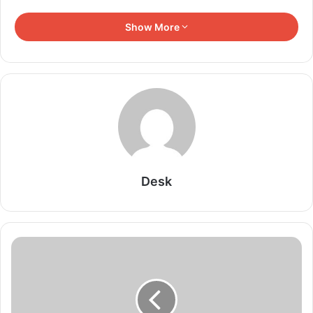
अर्जुन सिंह को चुनाव में दी थी पटखनी
Show More
Related Articles
Rajgarh Car Accident: नाले के तेज बहाव में बही कार,
6 की मौत; 2 लापता, 3 लोगों का रेस्क्यू
August 10, 2026
सिंगरौली से सागर-नीमच तक बढ़ेगा हवाई नेटवर्क, MP में 5
Desk
नए एयरपोर्ट बनाने की तैयारी
August 10, 2026
श्रमिकों की हुंकार 17 अगस्त को गूंजेगी देशभर में, भारतीय
मजदूर संघ का राष्ट्रव्यापी आंदोलन
August 10, 2026
सावन सोमवार पर शिवालयों में गूंजा हर-हर महादेव, महाकाल