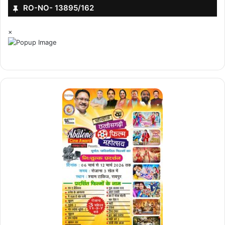
RO-NO- 13895/162
×