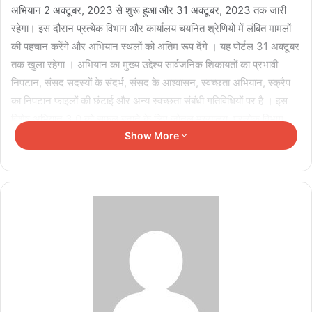
अभियान 2 अक्टूबर, 2023 से शुरू हुआ और 31 अक्टूबर, 2023 तक जारी
रहेगा। इस दौरान प्रत्येक विभाग और कार्यालय चयनित श्रेणियों में लंबित मामलों
की पहचान करेंगे और अभियान स्थलों को अंतिम रूप देंगे । यह पोर्टल 31 अक्टूबर
तक खुला रहेगा । अभियान का मुख्य उद्देश्य सार्वजनिक शिकायतों का प्रभावी
निपटान, संसद सदस्यों के संदर्भ, संसद के आश्वासन, स्वच्छता अभियान, स्क्रैप
का निपटान फाइलों की छंटाई और अन्य स्वच्छता संबंधी गतिविधियों पर है । इस
विशेष अभियान 3.0 को सफल बनाने के लिए जोनल मुख्यालय, प्रत्येक विभाग,
Show More
मंडल, कार्यालयों में नोडल आॅफिसर नामित किये गए हैं । विशेष अभियान 3.0 के
लिए मंडलों और विभागों में स्वच्छता के लिए दूर-दराज के क्षेत्रों और दूरवर्ती स्थानों
की पहचान की गई और समीक्षा के लिए फाइलें और ई-फाइलों की पहचान की गई है।
दक्षिण पूर्व मध्य रेलवे में नियमित आधार पर स्वच्छता अभियान चलाया जा रहा है और
विभिन्न विभागों एवं कार्यालयों में स्क्रैप की पहचान की जा रही है । विशेष अभियान
से जुड़ी सभी आवश्यकताओं को समय से पहले ही पूरा करने का प्रयास किया जा
रहा है । इसे सुनिश्चित करने के लिए नियमित आधार पर वरिष्ठ अधिकारियों द्वारा
समीक्षा की जा रही है । इस अभियान में अभी तक फाइल रिकॉर्ड मैनेजमेंट के
अंतर्गत 4700 से अधिक फाइलों की समीक्षा की गई, वीडिंग के लिए 3100 से