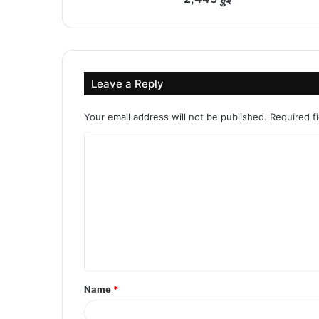
Leave a Reply
Your email address will not be published.
Required f
C
o
m
m
e
n
t
Name
*
*