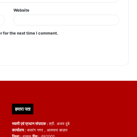
Website
r for the next time I comment.
हमारा पता
स्वामी एवं प्रधान संपादक :
श्री. अजय दुबे
कार्यालय :
बजरंग नगर , आमपारा बाज़ार
जिला :
रायपुर
पिन :
492001