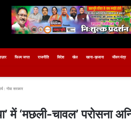
बाज़ार
फिल्म जगत
राजनीति
विदेश
खेल
खाना-ख़जाना
जीवन मंत्र
ार्य : गोवा सरकार
या’ में ‘मछली-चावल’ परोसना अनि