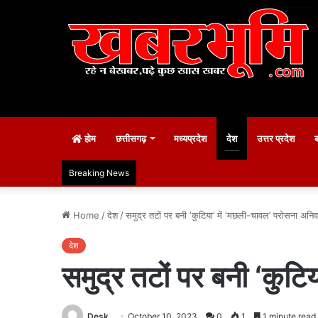
होम
छत्तीसगढ़
मध्यप्रदेश
देश
उत्तर प्रदेश
Breaking News
Home
/
देश
/
समुद्र तटों पर बनी ‘कुटिया’ में ‘मछली-चावल’ परोसना अनिव
देश
समुद्र तटों पर बनी ‘कुटि
Desk
October 10, 2023
0
1
1 minute read