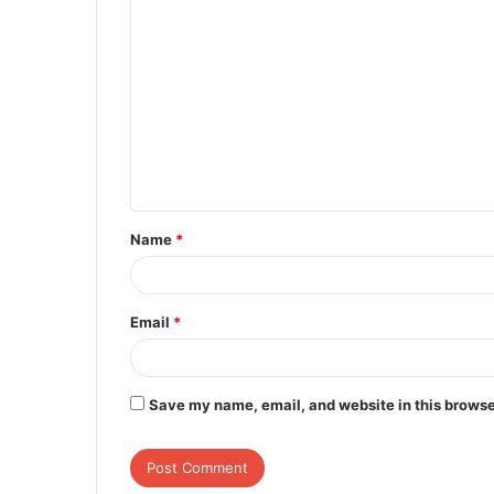
C
o
m
m
e
n
t
Name
*
*
Email
*
Save my name, email, and website in this browse