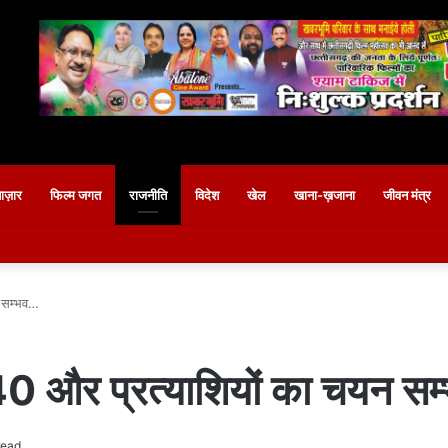
बाज़ार
फिल्म जगत
राजनीति
विदेश
खेल
खाना-ख़जाना
जीवन मंत्र
 सम्भव…
0 और प्रत्याशियों का चयन स
read