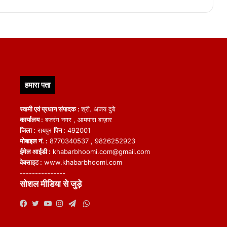
हमारा पता
स्वामी एवं प्रधान संपादक :
श्री. अजय दुबे
कार्यालय :
बजरंग नगर , आमपारा बाज़ार
जिला :
रायपुर
पिन :
492001
मोबाइल नं. :
8770340537 , 9826252923
ईमेल आईडी :
khabarbhoomi.com@gmail.com
वेबसाइट :
www.khabarbhoomi.com
---------------
सोशल मीडिया से जुड़े
WhatsApp
Facebook
Twitter
YouTube
Instagram
Telegram