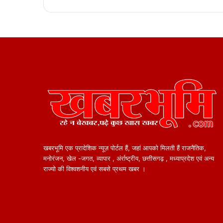
खबरभूमि एक प्रादेशिक न्यूज़ पोर्टल हैं, जहां आपको मिलती हैं राजनैतिक,
मनोरंजन, खेल -जगत, व्यापार , अंर्राष्ट्रीय, छत्तीसगढ़ , मध्याप्रदेश एवं अन्य
राज्यो की विश्वशनीय एवं सबसे प्रथम खबर ।