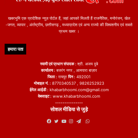
खबरभूमि एक प्रादेशिक न्यूज़ पोर्टल हैं, जहां आपको मिलती हैं राजनैतिक, मनोरंजन, खेल
-जगत, व्यापार , अंर्राष्ट्रीय, छत्तीसगढ़ , मध्याप्रदेश एवं अन्य राज्यो की विश्वशनीय एवं सबसे
प्रथम खबर ।
हमारा पता
स्वामी एवं प्रधान संपादक :
श्री. अजय दुबे
कार्यालय :
बजरंग नगर , आमपारा बाज़ार
जिला :
रायपुर
पिन :
492001
मोबाइल नं. :
8770340537 , 9826252923
ईमेल आईडी :
khabarbhoomi.com@gmail.com
वेबसाइट :
www.khabarbhoomi.com
---------------
सोशल मीडिया से जुड़े
WhatsApp
Facebook
Twitter
YouTube
Instagram
Telegram