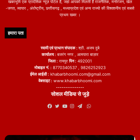
खबरभूमि एक प्रादेशिक न्यूज़ पोर्टल हैं, जहां आपको मिलती हैं राजनैतिक, मनोरंजन, खेल
-जगत, व्यापार , अंर्राष्ट्रीय, छत्तीसगढ़ , मध्याप्रदेश एवं अन्य राज्यो की विश्वशनीय एवं सबसे
प्रथम खबर ।
हमारा पता
स्वामी एवं प्रधान संपादक :
श्री. अजय दुबे
कार्यालय :
बजरंग नगर , आमपारा बाज़ार
जिला :
रायपुर
पिन :
492001
मोबाइल नं. :
8770340537 , 9826252923
ईमेल आईडी :
khabarbhoomi.com@gmail.com
वेबसाइट :
www.khabarbhoomi.com
---------------
सोशल मीडिया से जुड़े
WhatsApp
Facebook
Twitter
YouTube
Instagram
Telegram