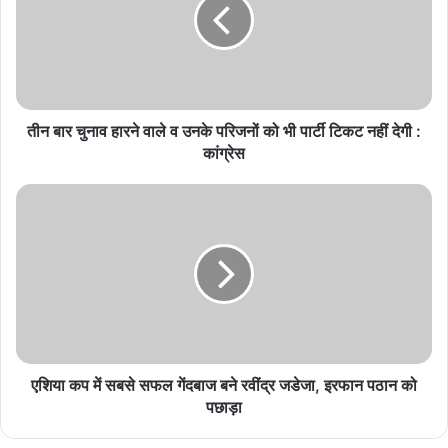
August 5, 2026
राम मंदिर और छात्र मुद्दे पर अड़े राहुल, संसद में गतिरोध जारी
रहा आज भी
August 5, 2026
तीन बार चुनाव हारने वाले व उनके परिजनों को भी पार्टी टिकट नहीं देगी :
दतिया उपचुनाव में हार का असर, समीक्षा समिति की रिपोर्ट पर
कांग्रेस
भाजपा ने पूरी जिला कार्यकारिणी भंग की
August 5, 2026
महबूबा मुफ्ती पर केंद्रीय मंत्री गिरिराज सिंह का तीखा बयान,
सियासत में मचा बवाल
August 5, 2026
16-17 सितंबर की बैठक के बाद लिया जाएगा फैसला
एशिया कप में सबसे सफल गेंदबाज बने रवींद्र जडेजा, इरफान पठान को
पछाड़ा
INDIA गठबंधन ने साझा कैंडिडेट उतारने और सीट शेयरिंग जैसे मुद्दों पर चर्चा के