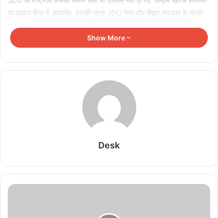
JDU के राष्ट्रीय अध्यक्ष ललन सिंह भी शामिल नहीं हो रहे. उन्होंने खराब स्वास्थ्य
का हवाला दिया है. हालांकि, उनकी जगह JDU नेता और बिहार सरकार के मंत्री
संजय कुमार झा बैठक में शामिल होंगे. वहीं तृणमूल कांग्रेस की तरफ से अभिषेक
बनर्जी बैठक में शामिल नहीं होंगे. उन्हें प्रवर्तन निदेशालय (ED) ने पेशी के लिए
Show More
बुलाया है.
Related Articles
Rajya Sabha: BJP सांसदों के नारों पर गरमाई संसद,
‘आतंकवादी कांग्रेस दफ्तर में मिलेंगे’ बयान से बवाल
August 6, 2026
Desk
MP Congress में बड़ा संगठनात्मक बदलाव, अवधेश
नायक को महासचिव की जिम्मेदारी
August 6, 2026
PoK पर नेशनल कॉन्फ्रेंस सांसद के बयान से मचा बवाल,
राजनीतिक गलियारों में तेज हुई बहस