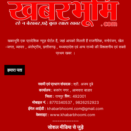
खबरभूमि एक प्रादेशिक न्यूज़ पोर्टल हैं, जहां आपको मिलती हैं राजनैतिक, मनोरंजन, खेल
-जगत, व्यापार , अंर्राष्ट्रीय, छत्तीसगढ़ , मध्याप्रदेश एवं अन्य राज्यो की विश्वशनीय एवं सबसे
प्रथम खबर ।
हमारा पता
स्वामी एवं प्रधान संपादक :
श्री. अजय दुबे
कार्यालय :
बजरंग नगर , आमपारा बाज़ार
जिला :
रायपुर
पिन :
492001
मोबाइल नं. :
8770340537 , 9826252923
ईमेल आईडी :
khabarbhoomi.com@gmail.com
वेबसाइट :
www.khabarbhoomi.com
---------------
सोशल मीडिया से जुड़े