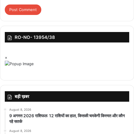
किसानों से जुड़ा केवल यह एक मामला नहीं है। ना तो उन्हें खाद मिल रही है ना ही
बीज। अमेरिका के साथ जो व्यापारिक समझौता किया गया है उसकी चोट भी सीधी
सीधी किसानों पर ही है सरकार को इसको लेकर स्थिति साफ करनी चाहिए।
RO-NO- 13954/38
×
बड़ी ख़बर
August 8, 2026
9 अगस्त 2026 राशिफल: 12 राशियों का हाल, किसकी चमकेगी किस्मत और कौन
रहे सतर्क
August 8, 2026