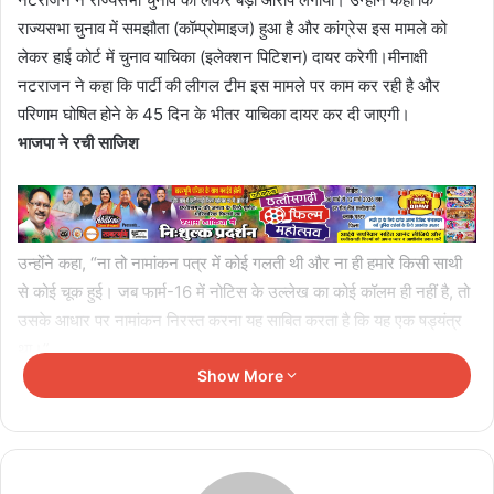
राज्यसभा चुनाव में समझौता (कॉम्प्रोमाइज) हुआ है और कांग्रेस इस मामले को
लेकर हाई कोर्ट में चुनाव याचिका (इलेक्शन पिटिशन) दायर करेगी।मीनाक्षी
नटराजन ने कहा कि पार्टी की लीगल टीम इस मामले पर काम कर रही है और
परिणाम घोषित होने के 45 दिन के भीतर याचिका दायर कर दी जाएगी।
भाजपा ने रची साजिश
उन्होंने कहा, “ना तो नामांकन पत्र में कोई गलती थी और ना ही हमारे किसी साथी
से कोई चूक हुई। जब फार्म-16 में नोटिस के उल्लेख का कोई कॉलम ही नहीं है, तो
उसके आधार पर नामांकन निरस्त करना यह साबित करता है कि यह एक षड्यंत्र
था।”
Show More
कांग्रेस नेता ने कहा कि पार्टी इस मुद्दे को हर स्तर पर लड़ेगी, क्योंकि यह मामला
केवल एक सीट का नहीं, बल्कि पूरी चुनाव व्यवस्था की निष्पक्षता से जुड़ा हुआ है।