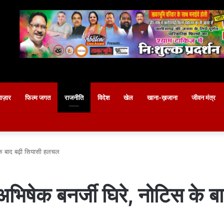
बाज़ार
फिल्म जगत
राजनीति
विदेश
खेल
खाना-ख़जाना
जीवन मंत्र
स के बाद बढ़ी सियासी हलचल
ें अभिषेक बनर्जी घिरे, नोटिस के