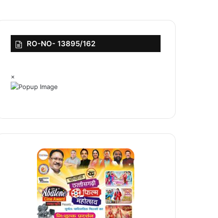
RO-NO- 13895/162
×