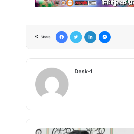
Facebook
Twitter
LinkedIn
Messenger
Share
Desk-1