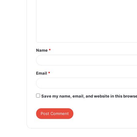
m
m
e
n
t
Name
*
*
Email
*
Save my name, email, and website in this browse