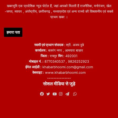
खबरभूमि एक प्रादेशिक न्यूज़ पोर्टल हैं, जहां आपको मिलती हैं राजनैतिक, मनोरंजन, खेल
-जगत, व्यापार , अंर्राष्ट्रीय, छत्तीसगढ़ , मध्याप्रदेश एवं अन्य राज्यो की विश्वशनीय एवं सबसे
प्रथम खबर ।
हमारा पता
स्वामी एवं प्रधान संपादक :
श्री. अजय दुबे
कार्यालय :
बजरंग नगर , आमपारा बाज़ार
जिला :
रायपुर
पिन :
492001
मोबाइल नं. :
8770340537 , 9826252923
ईमेल आईडी :
khabarbhoomi.com@gmail.com
वेबसाइट :
www.khabarbhoomi.com
---------------
सोशल मीडिया से जुड़े
WhatsApp
Facebook
Twitter
YouTube
Instagram
Telegram