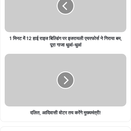
शुक्रवार को कहा कि इजरायल पर हमास के आतंकी हमलों में मरने वालों की संख्या
1,300 हो गई है, जबकि इस हमले में 3000 से अधिक लोग घायल हुए हैं। वहीं,
इजरायल द्वारा हमास पर जवाबी कार्रवाई में गाजा पट्टी में 1,400 अन्य लोग मारे
गए हैं।
1 मिनट में 12 हाई राइज बिल्डिंग पर इजरायली एयरफोर्स ने गिराया बम,
पूरा गाजा धुआं-धुआं
Related Articles
भारत पर 100% टैरिफ के फैसले से अमेरिका में ही विरोध,
अपनों ने कहा- ‘आत्मघाती कदम’
August 8, 2026
Thailand Shooting: छात्र ने पहले दादा-दादी की हत्या
की, फिर स्कूल में टीचर और बच्चों पर किया जानलेवा हमला; 8
की मौत
दलित, आदिवासी वोटर तय करेंगे मुख्यमंत्री!
August 7, 2026
Heatwave का कहर! यूरोप की ‘गंगा’ सूखने के कगार पर,