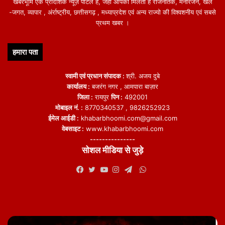
खबरभूमि एक प्रादेशिक न्यूज़ पोर्टल हैं, जहां आपको मिलती हैं राजनैतिक, मनोरंजन, खेल
-जगत, व्यापार , अंर्राष्ट्रीय, छत्तीसगढ़ , मध्याप्रदेश एवं अन्य राज्यो की विश्वशनीय एवं सबसे
प्रथम खबर ।
हमारा पता
स्वामी एवं प्रधान संपादक :
श्री. अजय दुबे
कार्यालय :
बजरंग नगर , आमपारा बाज़ार
जिला :
रायपुर
पिन :
492001
मोबाइल नं. :
8770340537 , 9826252923
ईमेल आईडी :
khabarbhoomi.com@gmail.com
वेबसाइट :
www.khabarbhoomi.com
---------------
सोशल मीडिया से जुड़े
WhatsApp
Facebook
Twitter
YouTube
Instagram
Telegram