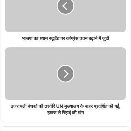
₹258 करोड़ की शॉपिंग कर बैठी जापानी महिला, ऑर्डर कैंसिल
करना पड़ा भारी; हुई जेल
August 9, 2026
भारत पर 100% टैरिफ के फैसले से अमेरिका में ही विरोध,
भाजपा का ध्यान स्टूडेंट पर कांग्रेस वचन बढ़ाने में जुटी
अपनों ने कहा- ‘आत्मघाती कदम’
August 8, 2026
Thailand Shooting: छात्र ने पहले दादा-दादी की हत्या
की, फिर स्कूल में टीचर और बच्चों पर किया जानलेवा हमला; 8
की मौत
August 7, 2026
इजरायली बंधकों की तस्वीरें UN मुख्यालय के बाहर प्रदर्शित की गईं,
इजरायल के हमलों में अब तक गाजा पट्टी और फिलस्तीन में 1500 से ज्यादा लोगों
हमास से रिहाई की मांग
की मौत हुई है. यूएन के मुताबिक, अब तक 4.3 लाख लोग विस्थापित हो चुके हैं.
वहीं, इजरायल की सेना ने गाजा पट्टी के पास अपने टैंक तैनात कर दिए हैं. ऐसे में
सेना ने शुक्रवार को गाजा पट्टी में रहने वाले लोगों को जगह खाली करने का