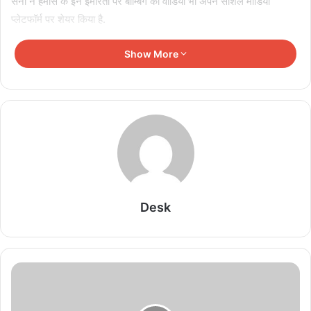
सेना ने हमास के इन इमारतों पर बॉम्बिंग का वीडियो भी अपने सोशल मीडिया
प्लेटफॉर्म पर शेयर किया है.
फिलस्तीन में अब तक 1500 लोगों की मौत
Show More
Related Articles
ईरान का बड़ा ऐलान, इन शर्तों के बिना नहीं खुलेगा होर्मुज स्ट्रेट
August 9, 2026
होर्मुज स्ट्रेट खोलने की तैयारी, ईरान-ओमान के बीच नए
Desk
समुद्री रूट पर बातचीत
August 9, 2026
शेख हसीना के बाद बदला बांग्लादेश का रुख, पाकिस्तान-ISI
के बढ़ते प्रभाव से भारत चिंतित
August 9, 2026