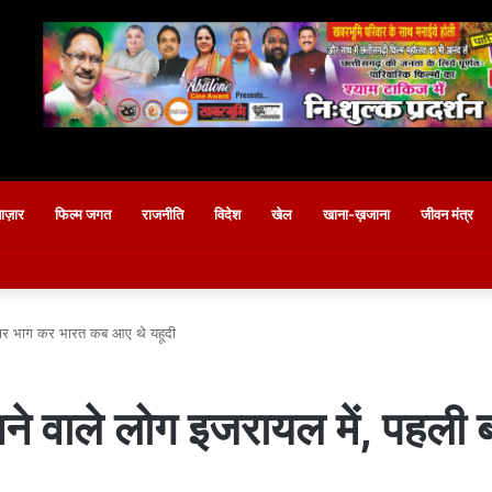
बाज़ार
फिल्म जगत
राजनीति
विदेश
खेल
खाना-ख़जाना
जीवन मंत्र
ी बार भाग कर भारत कब आए थे यहूदी
मानने वाले लोग इजरायल में, पहल