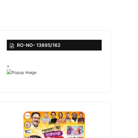
RO-NO- 13895/162
×