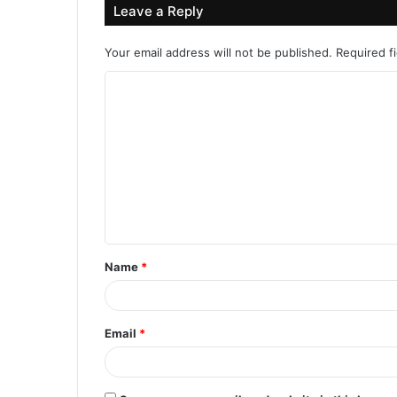
Leave a Reply
Your email address will not be published.
Required f
C
o
m
m
e
n
t
Name
*
*
Email
*