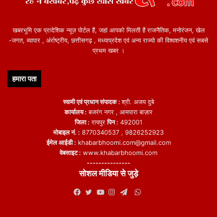
खबरभूमि एक प्रादेशिक न्यूज़ पोर्टल हैं, जहां आपको मिलती हैं राजनैतिक, मनोरंजन, खेल
-जगत, व्यापार , अंर्राष्ट्रीय, छत्तीसगढ़ , मध्याप्रदेश एवं अन्य राज्यो की विश्वशनीय एवं सबसे
प्रथम खबर ।
हमारा पता
स्वामी एवं प्रधान संपादक :
श्री. अजय दुबे
कार्यालय :
बजरंग नगर , आमपारा बाज़ार
जिला :
रायपुर
पिन :
492001
मोबाइल नं. :
8770340537 , 9826252923
ईमेल आईडी :
khabarbhoomi.com@gmail.com
वेबसाइट :
www.khabarbhoomi.com
---------------
सोशल मीडिया से जुड़े
WhatsApp
Facebook
Twitter
YouTube
Instagram
Telegram