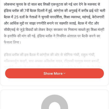
लोकसभा चुनाव के दो साल बाद विपक्षी एकजुटता को नई धार देने के मकसद से
इंडिया ब्लॉक की 7वीं बैठक दिल्ली में हुई. कांग्रेस की अगुवाई में करीब ढाई घंटे चली
बैठक में 25 दलों के नेताओं ने चुनावी पारदर्शिता, शिक्षा व्यवस्था, महंगाई, बेरोजगारी
और आर्थिक मुद्दों पर साझा रणनीति बनाने पर सहमति जताई. बैठक में नीट और
सीबीएसई से जुड़े विवादों को लेकर केंद्र सरकार पर निशाना साधते हुए शिक्षा मंत्री
के इस्तीफे की मांग की गई. इंडिया ब्लॉक ने नियमित अंतराल पर बैठकें करने का
फैसला लिया।
इंडिया ब्लॉक की इस बैठक में कांग्रेस की ओर से सोनिया गांधी, राहुल गांधी,
मल्लिकार्जुन खड़गे, सपा अध्यक्ष अखिलेश यादव, टीएमसी प्रमुख ममता बनर्जी,
एनसीपी-एसपी की सांसद सुप्रिया सुले समेत 25 दलों के 34 नेता और निर्दलीय
राज्यसभा सांसद कपिल सिब्बल शामिल हुए. दोपहर 12 शुरू हुई बैठक करीब ढाई
Show More
घंटे से ज्यादा चली. इंडिया ब्लॉक में शामिल प्रमुख दलों के नेता दोपहर 3 बजे
जॉइंट प्रेस कॉन्फ्रेंस में शामिल हुए।
Related Articles