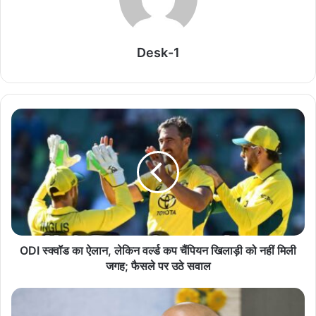
CJP में AAP कनेक्शन की चर्चा तेज, अभिजीत दीपके समेत
कई नेताओं के नाम आए सामने
August 7, 2026
Desk-1
लाउडस्पीकर विवाद पर भड़के युसूफ पठान, बोले- मस्जिदों से
हटाए जा रहे स्पीकर; अमित शाह से लगाई गुहार
August 7, 2026
NDA को मिलेगा दो-तिहाई बहुमत? विपक्ष के 22 सांसदों के
रुख पर टिकी सबकी नजर
August 7, 2026
NCPI में बगावत से सियासी भूचाल, क्या ताहिर, रहमान, पठान
समेत 20 सांसदों की जाएगी सदस्यता?
ODI स्क्वॉड का ऐलान, लेकिन वर्ल्ड कप चैंपियन खिलाड़ी को नहीं मिली
August 7, 2026
जगह; फैसले पर उठे सवाल
Rajya Sabha: BJP सांसदों के नारों पर गरमाई संसद,
‘आतंकवादी कांग्रेस दफ्तर में मिलेंगे’ बयान से बवाल